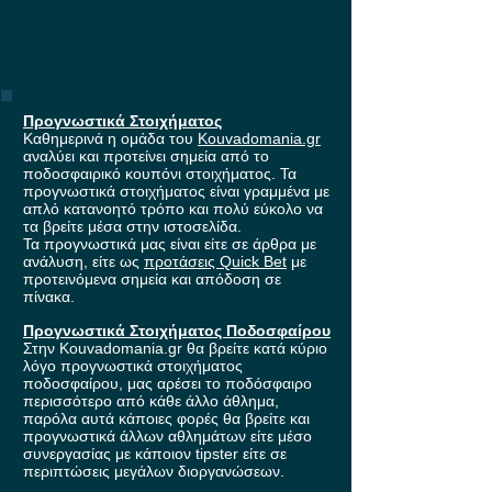
Προγνωστικά Στοιχήματος
Καθημερινά η ομάδα του
Kouvadomania.gr
αναλύει και προτείνει σημεία από το
ποδοσφαιρικό κουπόνι στοιχήματος. Τα
προγνωστικά στοιχήματος είναι γραμμένα με
απλό κατανοητό τρόπο και πολύ εύκολο να
τα βρείτε μέσα στην ιστοσελίδα.
Τα προγνωστικά μας είναι είτε σε άρθρα με
ανάλυση, είτε ως
προτάσεις Quick Bet
με
προτεινόμενα σημεία και απόδοση σε
πίνακα.
Προγνωστικά Στοιχήματος Ποδοσφαίρου
Στην Kouvadomania.gr θα βρείτε κατά κύριο
λόγο προγνωστικά στοιχήματος
ποδοσφαίρου, μας αρέσει το ποδόσφαιρο
περισσότερο από κάθε άλλο άθλημα,
παρόλα αυτά κάποιες φορές θα βρείτε και
προγνωστικά άλλων αθλημάτων είτε μέσο
συνεργασίας με κάποιον tipster είτε σε
περιπτώσεις μεγάλων διοργανώσεων.