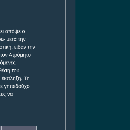
ει απόψε ο 
» μετά την 
ική, είδαν την 
τον Ατρόμητο 
χόμενες 
θέση του 
 έκπληξη. Τη 
με γηπεδούχο 
ες να 