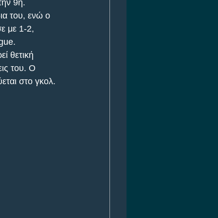
ην 9η. 
ια του, ενώ ο 
 με 1-2, 
gue.
ί θετική 
ις του. Ο 
εται στο γκολ.