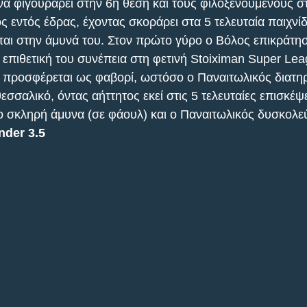
να φιγουράρει στην 6η θέση και τους φιλοξενούμενους στ
ς εντός έδρας, έχοντας σκοράρει στα 5 τελευταία παιχνίδ
ται στην άμυνά του. Στον πρώτο γύρο ο Βόλος επικράτησε
 επιθετική του συνέπεια στη φετινή Stoiximan Super Lea
ς προσφέρεται ως φαβορί, ωστόσο ο Παναιτωλικός διατηρε
σσαλικό, όντας αήττητος εκεί στις 5 τελευταίες επισκέψε
ιο σκληρή άμυνα (σε φάουλ) και ο Παναιτωλικός δυσκολεύ
nder 3.5