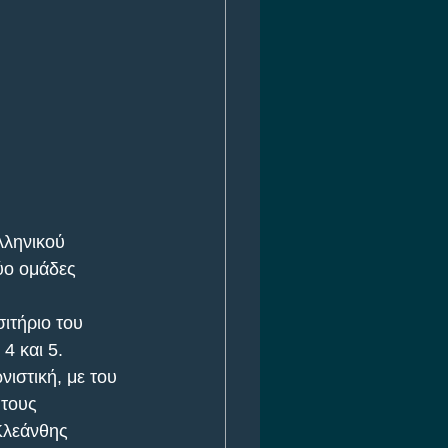
λληνικού 
ύο ομάδες 
ιτήριο του 
4 και 5. 
ιστική, με του 
 τους 
Κλεάνθης 