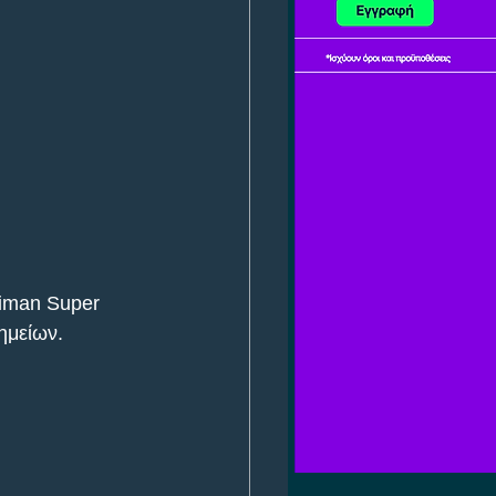
ximan Super 
ημείων.