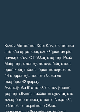
Κιλιάν Μπαπέ και Χάρι Κέιν, σε ατομικό 
επίπεδο αμφότεροι, ολοκλήρωσαν μία 
μαγική σεζόν. Ο Γάλλος σταρ της Ρεάλ 
Μαδρίτης, απέτυχε παταγωδώς στους 
ομαδικούς τίτλους, όμως κατάφερε σε 
44 συμμετοχές του στα λευκά να 
σκοράρει 42 φορές. 
Αναμφίβολα θ’ αποτελέσει τον βασικό 
φορ της εθνικής Γαλλίας κι έχοντας στο 
πλευρό του παίκτες όπως ο Ντεμπελέ, 
ο Ντουέ, ο Τσερκί και ο Ολίσε 
αναμένεται να βρει χώρους δράσης. 