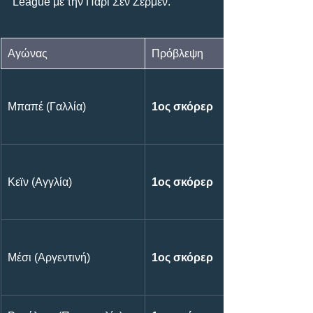
League με την Παρί Σεν Ζερμέν.
Αγώνας
Πρόβλεψη
Μπαπέ (Γαλλία)
1ος σκόρερ
Κεϊν (Αγγλία)
1ος σκόρερ
Μέσι (Αργεντινή)
1ος σκόρερ