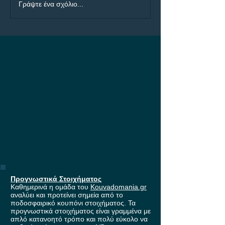
ΠΑΟΚ - Άντερλεχτ: Η
ΠΑΟΚ - Άντερλε
Γράψτε ένα σχόλιο...
μάχη για τη είσοδο
Builder με 4.50!
στους ομίλους του
Europa League, με
έπαθλο* ανταμοιβής στη
Stoiximan!
Προγνωστικά Στοιχήματος
Καθημερινά η ομάδα του
Kouvadomania.gr
αναλύει και προτείνει σημεία από το
ποδοσφαιρικό κουπόνι στοιχήματος. Τα
προγνωστικά στοιχήματος είναι γραμμένα με
απλό κατανοητό τρόπο και πολύ εύκολο να