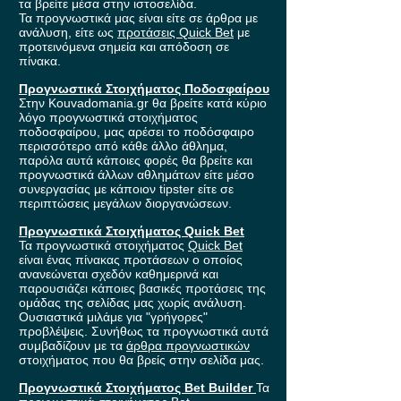
τα βρείτε μέσα στην ιστοσελίδα.
Τα προγνωστικά μας είναι είτε σε άρθρα με
ανάλυση, είτε ως
προτάσεις Quick Bet
με
προτεινόμενα σημεία και απόδοση σε
πίνακα.
Προγνωστικά Στοιχήματος Ποδοσφαίρου
Στην Kouvadomania.gr θα βρείτε κατά κύριο
λόγο προγνωστικά στοιχήματος
ποδοσφαίρου, μας αρέσει το ποδόσφαιρο
περισσότερο από κάθε άλλο άθλημα,
παρόλα αυτά κάποιες φορές θα βρείτε και
προγνωστικά άλλων αθλημάτων είτε μέσο
συνεργασίας με κάποιον tipster είτε σε
περιπτώσεις μεγάλων διοργανώσεων.
Προγνωστικά Στοιχήματος Quick Bet
Τα προγνωστικά στοιχήματος
Quick Bet
είναι ένας πίνακας προτάσεων ο οποίος
ανανεώνεται σχεδόν καθημερινά και
παρουσιάζει κάποιες βασικές προτάσεις της
ομάδας της σελίδας μας χωρίς ανάλυση.
Ουσιαστικά μιλάμε για "γρήγορες"
προβλέψεις. Συνήθως τα προγνωστικά αυτά
συμβαδίζουν με τα
άρθρα προγνωστικών
στοιχήματος που θα βρείς στην σελίδα μας.
Προγνωστικά Στοιχήματος Bet Builder
Τα