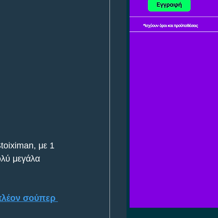
oiximan, με 1 
ολύ μεγάλα 
πλέον σούπερ 