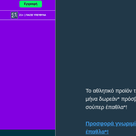
Το αθλητικό προϊόν 
μήνα δωρεάν* πρόσβα
σούπερ έπαθλα*!
Προσφορά γνωριμία
έπαθλα*!