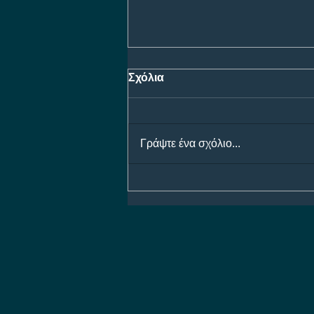
Σχόλια
Γράψτε ένα σχόλιο...
ΠΑΟΚ - Άντερλεχτ: Η μάχη
για τη είσοδο στους ομίλους
του Europa League, με
έπαθλο* ανταμοιβής στη
Stoiximan!