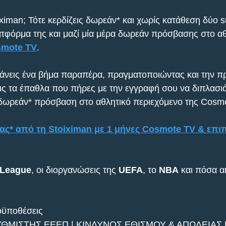
ximan; Τότε κερδίζεις δωρεάν* και χωρίς κατάθεση δύο 
λατφόρμα της και μαζί μία μέρα δωρεάν πρόσβασης στο αθ
mote TV
.
άνεις ένα βήμα παραπέρα, πραγματοποιώντας και την π
εις τα έπαθλα που πήρες με την εγγραφή σου να διπλασιά
 δωρεάν* πρόσβαση στο αθλητικό περιεχόμενο της Cosm
ς* από τη Stoiximan με 1 μήνες Cosmote TV & επι
 League
, οι διοργανώσεις της 
UEFA
, το
 ΝΒΑ
 και πόσα α
ϋποθέσεις
ΥΘΜΙΣΤΗΣ ΕΕΕΠ | ΚΙΝΔΥΝΟΣ ΕΘΙΣΜΟΥ & ΑΠΩΛΕΙΑΣ 