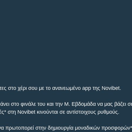
τες στο χέρι σου με το ανανεωμένο app της Novibet.
άνει στο φινάλε του και την Μ. Εβδομάδα να μας βάζει σ
ς* στη Novibet κινούνται σε αντίστοιχους ρυθμούς.
 να πρωτοπορεί στην δημιουργία μοναδικών προσφορών*