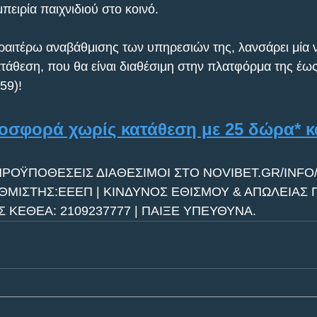
ειρία παιχνιδιού στο κοινό.
αιτέρω αναβάθμισης των υπηρεσιών της, λανσάρει μία 
άθεση, που θα είναι διαθέσιμη στην πλατφόρμα της έως 
59)!
σφορά χωρίς κατάθεση με 25 δώρα* κ
ΠΡΟΫΠΟΘΕΣΕΙΣ ΔΙΑΘΕΣΙΜΟΙ ΣΤΟ NOVIBET.GR/INFO
ΘΜΙΣΤΗΣ:ΕΕΕΠ | ΚΙΝΔΥΝΟΣ ΕΘΙΣΜΟΥ & ΑΠΩΛΕΙΑΣ Π
ΚΕΘΕΑ: 2109237777 | ΠΑΙΞΕ ΥΠΕΥΘΥΝΑ.