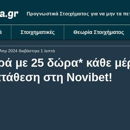
Προγνωστικά Στοιχήματος
για να μην τα π
ά
Στοιχηματικές
Θεωρία Στοιχήματος
 Απρ 2024
διαβάστηκε 1 λεπτά
ά με 25 δώρα* κάθε μέ
τάθεση στη Νovibet!