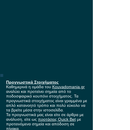
Προγνωστικά Στοιχήματος
Καθημερινά η ομάδα του
Kouvadomania.gr
αναλύει και προτείνει σημεία από το
ποδοσφαιρικό κουπόνι στοιχήματος. Τα
προγνωστικά στοιχήματος είναι γραμμένα με
απλό κατανοητό τρόπο και πολύ εύκολο να
τα βρείτε μέσα στην ιστοσελίδα.
Τα προγνωστικά μας είναι είτε σε άρθρα με
ανάλυση, είτε ως
προτάσεις Quick Bet
με
προτεινόμενα σημεία και απόδοση σε
πίνακα.