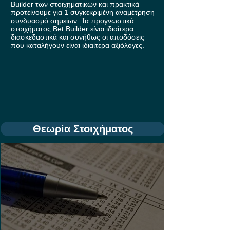
Builder των στοιχηματικών και πρακτικά
προτείνουμε για 1 συγκεκριμένη αναμέτρηση
συνδυασμό σημείων. Τα προγνωστικά
στοιχήματος Bet Builder είναι ιδιαίτερα
διασκεδαστικά και συνήθως οι αποδόσεις
που καταλήγουν είναι ιδιαίτερα αξιόλογες.
Θεωρία Στοιχήματος