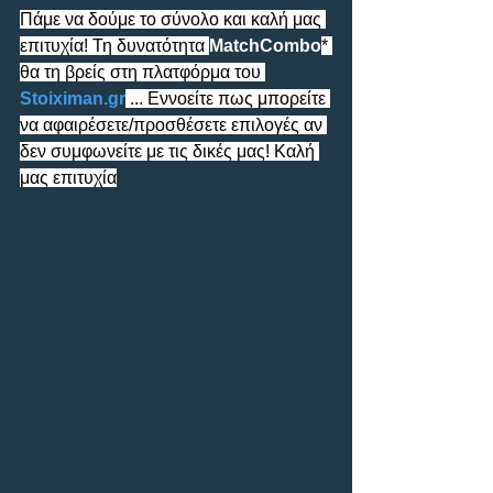
Πάμε να δούμε το σύνολο και καλή μας 
επιτυχία! Τη δυνατότητα 
MatchCombo
* 
θα τη βρείς στη πλατφόρμα του 
Stoiximan.gr
 ... Εννοείτε πως μπορείτε 
να αφαιρέσετε/προσθέσετε επιλογές αν 
δεν συμφωνείτε με τις δικές μας! Καλή 
μας επιτυχία