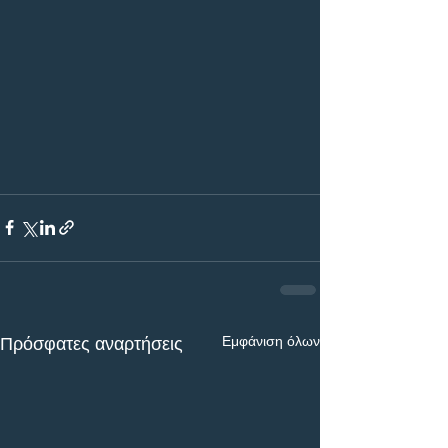
Εμφάνιση όλων
Πρόσφατες αναρτήσεις