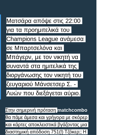
Ματσάρα απόψε στις 22:00 
για τα προημιτελικά του 
Champions League ανάμεσα 
σε Μπαρτσελόνα και 
Μπάγερν, με τον νικητή να 
συναντά στα ημιτελικά της 
διοργάνωσης τον νικητή του 
ζευγαριού Μάνσετσερ Σ. - 
Λυών που διεξάγεται αύριο.
Στην σημερινή πρόταση 
matchcombo 
θα πάμε άμεσα και γρήγορα με σκόρερ 
και κάρτες αποκλειστικά βγάζοντας μια 
διαστημική απόδοση 751(!) Τζόκερ;; Η 