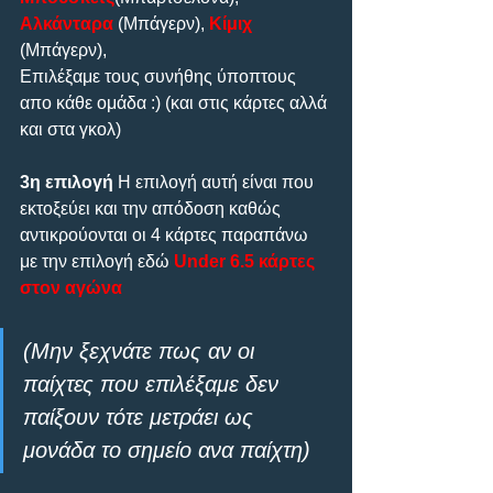
Αλκάνταρα
 (Μπάγερν), 
Κίμιχ
(Μπάγερν), 
Επιλέξαμε τους συνήθης ύποπτους 
απο κάθε ομάδα :) (και στις κάρτες αλλά 
και στα γκολ)
3η επιλογή 
H επιλογή αυτή είναι που 
εκτοξεύει και την απόδοση καθώς 
αντικρούονται οι 4 κάρτες παραπάνω 
με την επιλογή εδώ 
Under 6.5 κάρτες 
στον αγώνα
(Μην ξεχνάτε πως αν οι 
παίχτες που επιλέξαμε δεν 
παίξουν τότε μετράει ως 
μονάδα το σημείο ανα παίχτη)