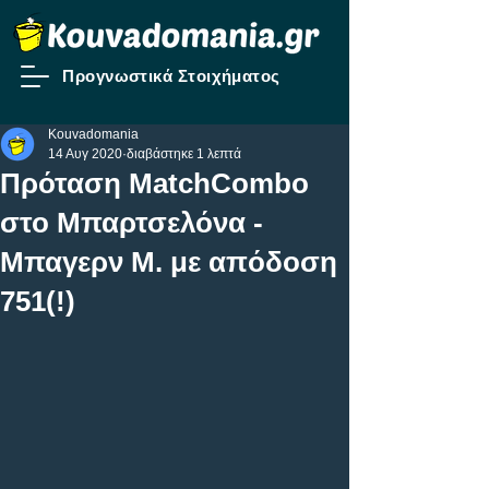
Προγνωστικά Στοιχήματος
Kouvadomania
14 Αυγ 2020
διαβάστηκε 1 λεπτά
Πρόταση MatchCombo
στο Μπαρτσελόνα -
Μπαγερν Μ. με απόδοση
751(!)