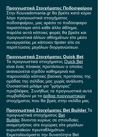
Προγνωστικά Στοιχήματος Ποδοσφαίρου
Στην Kouvadomania.gr θα βρείτε κατά κύριο
λόγο προγνωστικά στοιχήματος
ποδοσφαίρου, μας αρέσει το ποδόσφαιρο
περισσότερο από κάθε άλλο άθλημα,
παρόλα αυτά κάποιες φορές θα βρείτε και
προγνωστικά άλλων αθλημάτων είτε μέσο
συνεργασίας με κάποιον tipster είτε σε
περιπτώσεις μεγάλων διοργανώσεων.
Προγνωστικά Στοιχήματος Quick Bet
Τα προγνωστικά στοιχήματος
Quick Bet
είναι ένας πίνακας προτάσεων ο οποίος
ανανεώνεται σχεδόν καθημερινά και
παρουσιάζει κάποιες βασικές προτάσεις της
ομάδας της σελίδας μας χωρίς ανάλυση.
Ουσιαστικά μιλάμε για "γρήγορες"
προβλέψεις. Συνήθως τα προγνωστικά αυτά
συμβαδίζουν με τα
άρθρα προγνωστικών
στοιχήματος που θα βρείς στην σελίδα μας.
Προγνωστικά Στοιχήματος Bet Builder
Τα
προγνωστικά στοιχήματος
Bet
Builder
δίνονται κυρίως σε σπουδαίες
αναμετρήσεις είτε ενχώριες είτε μεγάλων
ευρωπαϊκών πρωταθλημάτων.
Εκμεταλευόμαστε την δυνατότητα Bet