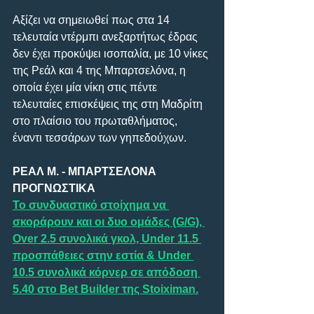
Αξίζει να σημειωθεί πως στα 14 
τελευταία ντέρμπι ανεξαρτήτως έδρας 
δεν έχει προκύψει ισοπαλία, με 10 νίκες 
της Ρεάλ και 4 της Μπαρτσελόνα, η 
οποία έχει μία νίκη στις πέντε 
τελευταίες επισκέψεις της στη Μαδρίτη 
στο πλαίσιο του πρωταθλήματος, 
έναντι τεσσάρων των γηπεδούχων.
ΡΕΑΛ Μ. - ΜΠΑΡΤΣΕΛΟΝΑ 
ΠΡΟΓΝΩΣΤΙΚΑ
Το συνδυαστικό στοίχημα να 
σκοράρουν και οι δυο ομάδες (G/G), 
Over 2.5 συνολικά γκολ, Under 11.5 
προσπάθειες στην εστία & Under 
10.5 συνολικά κόρνερ σε απόδοση 
5.40 στο Bet Builder της Stoiximan.