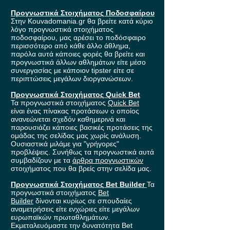
Προγνωστικά Στοιχήματος Ποδοσφαίρου
Στην Kouvadomania.gr θα βρείτε κατά κύριο
λόγο προγνωστικά στοιχήματος
ποδοσφαίρου, μας αρέσει το ποδόσφαιρο
περισσότερο από κάθε άλλο άθλημα,
παρόλα αυτά κάποιες φορές θα βρείτε και
προγνωστικά άλλων αθλημάτων είτε μέσο
συνεργασίας με κάποιον tipster είτε σε
περιπτώσεις μεγάλων διοργανώσεων.
Προγνωστικά Στοιχήματος Quick Bet
Τα προγνωστικά στοιχήματος
Quick Bet
είναι ένας πίνακας προτάσεων ο οποίος
ανανεώνεται σχεδόν καθημερινά και
παρουσιάζει κάποιες βασικές προτάσεις της
ομάδας της σελίδας μας χωρίς ανάλυση.
Ουσιαστικά μιλάμε για "γρήγορες"
προβλέψεις. Συνήθως τα προγνωστικά αυτά
συμβαδίζουν με τα
άρθρα προγνωστικών
στοιχήματος που θα βρείς στην σελίδα μας.
Προγνωστικά Στοιχήματος Bet Builder
Τα
προγνωστικά στοιχήματος
Bet
Builder
δίνονται κυρίως σε σπουδαίες
αναμετρήσεις είτε ενχώριες είτε μεγάλων
ευρωπαϊκών πρωταθλημάτων.
Εκμεταλευόμαστε την δυνατότητα Bet