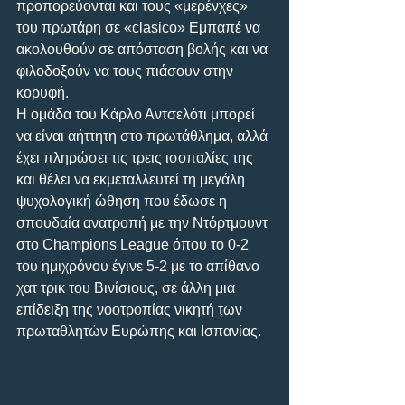
προπορεύονται και τους «μερένχες» 
του πρωτάρη σε «clasico» Εμπαπέ να 
ακολουθούν σε απόσταση βολής και να 
φιλοδοξούν να τους πιάσουν στην 
κορυφή.
Η ομάδα του Κάρλο Αντσελότι μπορεί 
να είναι αήττητη στο πρωτάθλημα, αλλά 
έχει πληρώσει τις τρεις ισοπαλίες της 
και θέλει να εκμεταλλευτεί τη μεγάλη 
ψυχολογική ώθηση που έδωσε η 
σπουδαία ανατροπή με την Ντόρτμουντ 
στο Champions League όπου το 0-2 
του ημιχρόνου έγινε 5-2 με το απίθανο 
χατ τρικ του Βινίσιους, σε άλλη μια 
επίδειξη της νοοτροπίας νικητή των 
πρωταθλητών Ευρώπης και Ισπανίας.