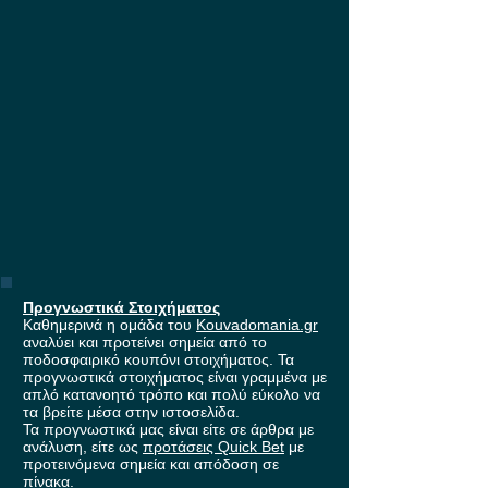
έπαθλο* ανταμοιβής στη
Stoiximan!
Προγνωστικά Στοιχήματος
Καθημερινά η ομάδα του
Kouvadomania.gr
αναλύει και προτείνει σημεία από το
ποδοσφαιρικό κουπόνι στοιχήματος. Τα
προγνωστικά στοιχήματος είναι γραμμένα με
απλό κατανοητό τρόπο και πολύ εύκολο να
τα βρείτε μέσα στην ιστοσελίδα.
Τα προγνωστικά μας είναι είτε σε άρθρα με
ανάλυση, είτε ως
προτάσεις Quick Bet
με
προτεινόμενα σημεία και απόδοση σε
πίνακα.