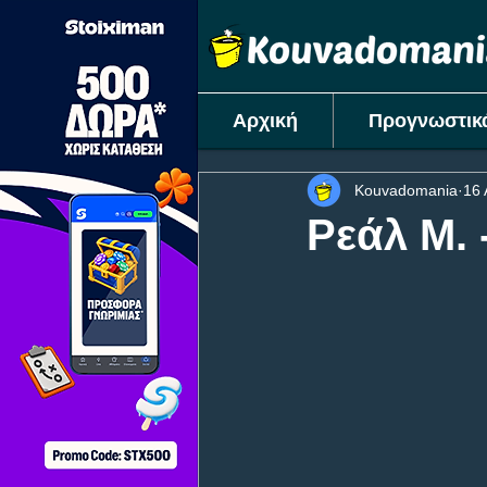
Αρχική
Προγνωστικ
Kouvadomania
16
Ρεάλ Μ. 