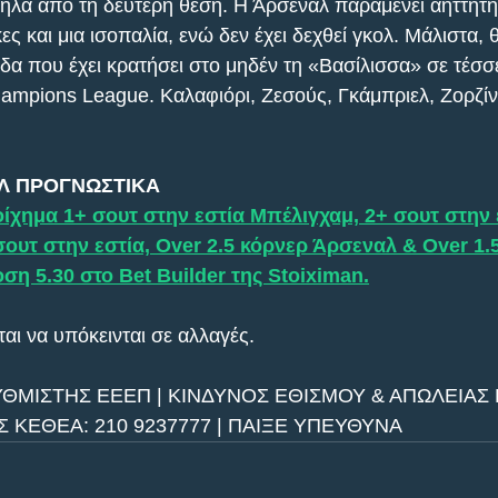
ψηλά από τη δεύτερη θέση. Η Άρσεναλ παραμένει αήττητη
ες και μια ισοπαλία, ενώ δεν έχει δεχθεί γκολ. Μάλιστα,
δα που έχει κρατήσει στο μηδέν τη «Βασίλισσα» σε τέσσε
ampions League. Καλαφιόρι, Ζεσούς, Γκάμπριελ, Ζορζίν
ΑΛ ΠΡΟΓΝΩΣΤΙΚΑ
ίχημα 1+ σουτ στην εστία Μπέλιγχαμ, 2+ σουτ στην 
σουτ στην εστία, Over 2.5 κόρνερ Άρσεναλ & Over 1.
η 5.30 στο Bet Builder της Stoiximan.
αι να υπόκεινται σε αλλαγές.
ΥΘΜΙΣΤΗΣ ΕΕΕΠ | ΚΙΝΔΥΝΟΣ ΕΘΙΣΜΟΥ & ΑΠΩΛΕΙΑΣ Π
ΚΕΘΕΑ: 210 9237777 | ΠΑΙΞΕ ΥΠΕΥΘΥΝΑ