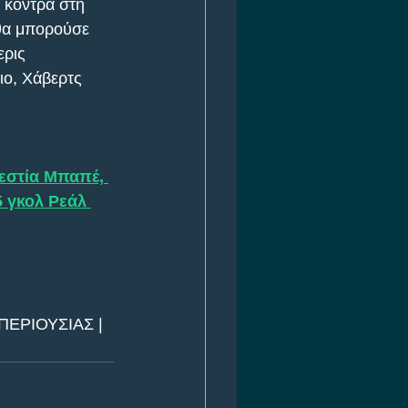
 κόντρα στη 
 θα μπορούσε 
ρις 
ιο, Χάβερτς 
εστία Μπαπέ, 
5 γκολ Ρεάλ 
ΕΡΙΟΥΣΙΑΣ | 