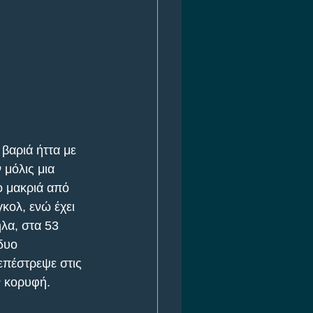
βαριά ήττα με 
 μόλις μια 
ο μακριά από 
κολ, ενώ έχει 
λα, στα 53 
δυο 
επέστρεψε στις 
ν κορυφή. 