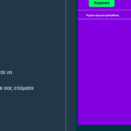
αι να 
ι σας ετοίμασε 