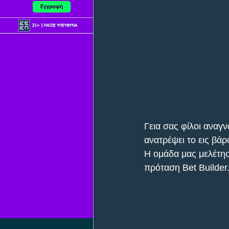
Γεια σας φίλοι αναγν
ανατρέψει το εις βάρ
Η ομάδα μας μελέτησε
πρόταση Bet Builder