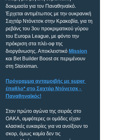
δοκιμασία για τον Παναθηναϊκό. 
Έρχεται αντιμέτωπος με την ουκρανική 
Σαχτάρ Ντόνετσκ στην Κρακοβία, για τη 
ρεβάνς του 3ου προκριματικού γύρου 
του Europa League, με φόντο την 
πρόκριση στα πλέι-οφ της 
διοργάνωσης. Αποκλειστικό 
Mission
και Bet Builder Boost σε περιμένουν 
στη Stoiximan. 
Πρόγραμμα ανταμοιβής με super 
έπαθλο* στο Σαχτάρ Ντόνετσκ - 
Παναθηναϊκός!
Στον πρώτο αγώνα της σειράς στο 
ΟΑΚΑ, αμφότερες οι ομάδες είχαν 
κλασικές ευκαιρίες για να ανοίξουν το 
σκορ, όμως καμία δεν τις 