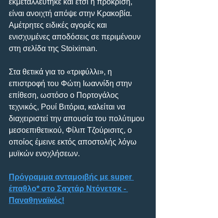
εκμεταλλεύτηκε και έτσι η πρόκριση, 
είναι ανοιχτή απόψε στην Κρακοβία. 
Αμέτρητες ειδικές αγορές και 
ενισχυμένες αποδόσεις σε περιμένουν 
στη σελίδα της Stoiximan.
Στα θετικά για το «τριφύλλι», η 
επιστροφή του Φώτη Ιωαννίδη στην 
επίθεση, ωστόσο ο Πορτογάλος 
τεχνικός, Ρουί Βιτόρια, καλείται να 
διαχειριστεί την απουσία του πολύτιμου 
μεσοεπιθετικού, Φίλιπ Τζούρισιτς, ο 
οποίος έμεινε εκτός αποστολής λόγω 
μυϊκών ενοχλήσεων. 
Πρόγραμμα ανταμοιβής με super 
έπαθλο* στο Σαχτάρ Ντόνετσκ - 
Παναθηναϊκός!