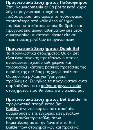
Προγνωστικά Στοιχήματος Ποδοσφαίρου
Στην Kouvadomania.gr θα βρείτε κατά κύριο
λόγο προγνωστικά στοιχήματος
ποδοσφαίρου, μας αρέσει το ποδόσφαιρο
περισσότερο από κάθε άλλο άθλημα,
παρόλα αυτά κάποιες φορές θα βρείτε και
προγνωστικά άλλων αθλημάτων είτε μέσο
συνεργασίας με κάποιον tipster είτε σε
περιπτώσεις μεγάλων διοργανώσεων.
Προγνωστικά Στοιχήματος Quick Bet
Τα προγνωστικά στοιχήματος
Quick Bet
είναι ένας πίνακας προτάσεων ο οποίος
ανανεώνεται σχεδόν καθημερινά και
παρουσιάζει κάποιες βασικές προτάσεις της
ομάδας της σελίδας μας χωρίς ανάλυση.
Ουσιαστικά μιλάμε για "γρήγορες"
προβλέψεις. Συνήθως τα προγνωστικά αυτά
συμβαδίζουν με τα
άρθρα προγνωστικών
στοιχήματος που θα βρείς στην σελίδα μας.
Προγνωστικά Στοιχήματος Bet Builder
Τα
προγνωστικά στοιχήματος
Bet
Builder
δίνονται κυρίως σε σπουδαίες
αναμετρήσεις είτε ενχώριες είτε μεγάλων
ευρωπαϊκών πρωταθλημάτων.
Εκμεταλευόμαστε την δυνατότητα Bet
Builder των στοιχηματικών και πρακτικά