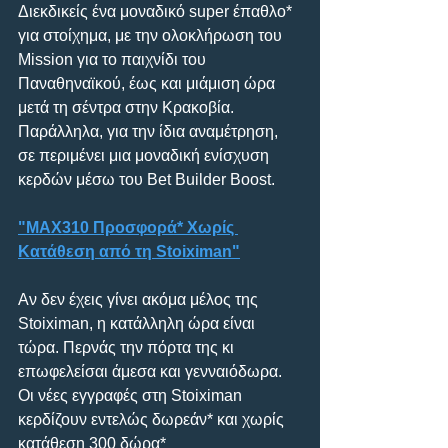
Διεκδικείς ένα μοναδικό super έπαθλο* 
για στοίχημα, με την ολοκλήρωση του 
Mission για το παιχνίδι του 
Παναθηναϊκού, έως και μιάμιση ώρα 
μετά τη σέντρα στην Κρακοβία. 
Παράλληλα, για την ίδια αναμέτρηση, 
σε περιμένει μια μοναδική ενίσχυση 
κερδών μέσω του Bet Builder Boost. 
"MAX310 Προσφορά* Χωρίς 
Κατάθεση από τη Stoiximan"
Αν δεν έχεις γίνει ακόμα μέλος της 
Stoiximan, η κατάλληλη ώρα είναι 
τώρα. Περνάς την πόρτα της κι 
επωφελείσαι άμεσα και γενναιόδωρα. 
Οι νέες εγγραφές στη Stoiximan 
κερδίζουν εντελώς δωρεάν* και χωρίς 
κατάθεση 300 δώρα*