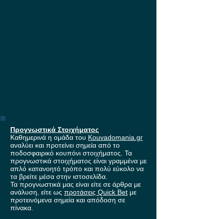
έπαθλο* ανταμο
Stoiximan!
Προγνωστικά Στοιχήματος
Καθημερινά η ομάδα του
Kouvadomania.gr
αναλύει και προτείνει σημεία από το
ποδοσφαιρικό κουπόνι στοιχήματος. Τα
προγνωστικά στοιχήματος είναι γραμμένα με
απλό κατανοητό τρόπο και πολύ εύκολο να
τα βρείτε μέσα στην ιστοσελίδα.
Τα προγνωστικά μας είναι είτε σε άρθρα με
ανάλυση, είτε ως
προτάσεις Quick Bet
με
προτεινόμενα σημεία και απόδοση σε
πίνακα.