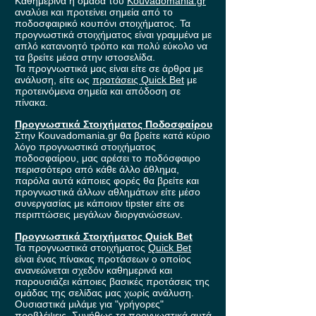
Καθημερινά η ομάδα του
Kouvadomania.gr
αναλύει και προτείνει σημεία από το
ποδοσφαιρικό κουπόνι στοιχήματος. Τα
προγνωστικά στοιχήματος είναι γραμμένα με
απλό κατανοητό τρόπο και πολύ εύκολο να
τα βρείτε μέσα στην ιστοσελίδα.
Τα προγνωστικά μας είναι είτε σε άρθρα με
ανάλυση, είτε ως
προτάσεις Quick Bet
με
προτεινόμενα σημεία και απόδοση σε
πίνακα.
Προγνωστικά Στοιχήματος Ποδοσφαίρου
Στην Kouvadomania.gr θα βρείτε κατά κύριο
λόγο προγνωστικά στοιχήματος
ποδοσφαίρου, μας αρέσει το ποδόσφαιρο
περισσότερο από κάθε άλλο άθλημα,
παρόλα αυτά κάποιες φορές θα βρείτε και
προγνωστικά άλλων αθλημάτων είτε μέσο
συνεργασίας με κάποιον tipster είτε σε
περιπτώσεις μεγάλων διοργανώσεων.
Προγνωστικά Στοιχήματος Quick Bet
Τα προγνωστικά στοιχήματος
Quick Bet
είναι ένας πίνακας προτάσεων ο οποίος
ανανεώνεται σχεδόν καθημερινά και
παρουσιάζει κάποιες βασικές προτάσεις της
ομάδας της σελίδας μας χωρίς ανάλυση.
Ουσιαστικά μιλάμε για "γρήγορες"
προβλέψεις. Συνήθως τα προγνωστικά αυτά