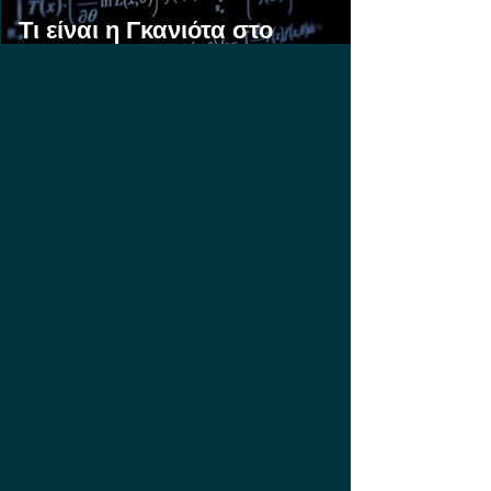
Τι είναι η Γκανιότα στο
Στοίχημα;