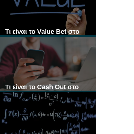
Τι είναι το Value Bet στο
Στοίχημα;
Τι είναι το Cash Out στο
Στοίχημα;