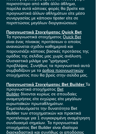
περισσότερο από κάθε άλλο άθλημα,
παρόλα αυτά κάποιες φορές θα βρείτε και
προγνωστικά άλλων αθλημάτων είτε μέσο
συνεργασίας με κάποιον tipster είτε σε
περιπτώσεις μεγάλων διοργανώσεων.
Προγνωστικά Στοιχήματος Quick Bet
Τα προγνωστικά στοιχήματος
Quick Bet
είναι ένας πίνακας προτάσεων ο οποίος
ανανεώνεται σχεδόν καθημερινά και
παρουσιάζει κάποιες βασικές προτάσεις της
ομάδας της σελίδας μας χωρίς ανάλυση.
Ουσιαστικά μιλάμε για "γρήγορες"
προβλέψεις. Συνήθως τα προγνωστικά αυτά
συμβαδίζουν με τα
άρθρα προγνωστικών
στοιχήματος που θα βρείς στην σελίδα μας.
Προγνωστικά Στοιχήματος Bet Builder
Τα
προγνωστικά στοιχήματος
Bet
Builder
δίνονται κυρίως σε σπουδαίες
αναμετρήσεις είτε ενχώριες είτε μεγάλων
ευρωπαϊκών πρωταθλημάτων.
Εκμεταλευόμαστε την δυνατότητα Bet
Builder των στοιχηματικών και πρακτικά
προτείνουμε για 1 συγκεκριμένη αναμέτρηση
συνδυασμό σημείων. Τα προγνωστικά
στοιχήματος Bet Builder είναι ιδιαίτερα
διασκεδαστικά και συνήθως οι αποδόσεις