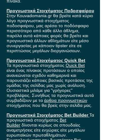
πίνακα.
Προγνωστικά Στοιχήματος Ποδοσφαίρου
Στην Kouvadomania.gr θα βρείτε κατά κύριο
λόγο προγνωστικά στοιχήματος
ποδοσφαίρου, μας αρέσει το ποδόσφαιρο
περισσότερο από κάθε άλλο άθλημα,
παρόλα αυτά κάποιες φορές θα βρείτε και
προγνωστικά άλλων αθλημάτων είτε μέσο
συνεργασίας με κάποιον tipster είτε σε
περιπτώσεις μεγάλων διοργανώσεων.
Προγνωστικά Στοιχήματος Quick Bet
Τα προγνωστικά στοιχήματος
Quick Bet
είναι ένας πίνακας προτάσεων ο οποίος
ανανεώνεται σχεδόν καθημερινά και
παρουσιάζει κάποιες βασικές προτάσεις της
ομάδας της σελίδας μας χωρίς ανάλυση.
Ουσιαστικά μιλάμε για "γρήγορες"
προβλέψεις. Συνήθως τα προγνωστικά αυτά
συμβαδίζουν με τα
άρθρα προγνωστικών
στοιχήματος που θα βρείς στην σελίδα μας.
Προγνωστικά Στοιχήματος Bet Builder
Τα
προγνωστικά στοιχήματος
Bet
Builder
δίνονται κυρίως σε σπουδαίες
αναμετρήσεις είτε ενχώριες είτε μεγάλων
ευρωπαϊκών πρωταθλημάτων.
Εκμεταλευόμαστε την δυνατότητα Bet