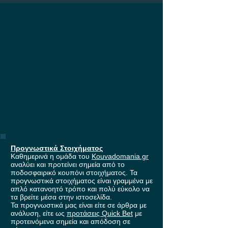
Europa League, με
έπαθλο* ανταμοιβής στη
Stoiximan!
Προγνωστικά Στοιχήματος
Καθημερινά η ομάδα του
Kouvadomania.gr
αναλύει και προτείνει σημεία από το
ποδοσφαιρικό κουπόνι στοιχήματος. Τα
προγνωστικά στοιχήματος είναι γραμμένα με
απλό κατανοητό τρόπο και πολύ εύκολο να
τα βρείτε μέσα στην ιστοσελίδα.
Τα προγνωστικά μας είναι είτε σε άρθρα με
ανάλυση, είτε ως
προτάσεις Quick Bet
με
προτεινόμενα σημεία και απόδοση σε