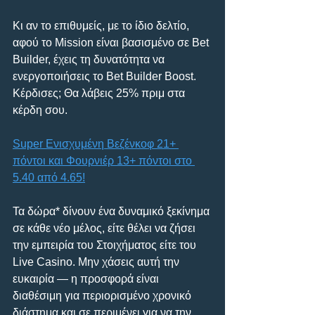
Κι αν το επιθυμείς, με το ίδιο δελτίο, 
αφού το Mission είναι βασισμένο σε Bet 
Builder, έχεις τη δυνατότητα να 
ενεργοποιήσεις το Bet Builder Boost. 
Κέρδισες; Θα λάβεις 25% πριμ στα 
κέρδη σου.
Super Ενισχυμένη Βεζένκοφ 21+ 
πόντοι και Φουρνιέρ 13+ πόντοι στο 
5.40 από 4.65!
Τα δώρα* δίνουν ένα δυναμικό ξεκίνημα 
σε κάθε νέο μέλος, είτε θέλει να ζήσει 
την εμπειρία του Στοιχήματος είτε του 
Live Casino. Μην χάσεις αυτή την 
ευκαιρία — η προσφορά είναι 
διαθέσιμη για περιορισμένο χρονικό 
διάστημα και σε περιμένει για να την 