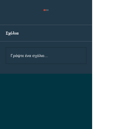
Σχόλια
ΠΑΟΚ - Άντερλεχτ: Η
ΠΑΟΚ - Άντερλε
Γράψτε ένα σχόλιο...
μάχη για τη είσοδο
Builder με 4.50!
στους ομίλους του
Europa League, με
έπαθλο* ανταμοιβής στη
Stoiximan!