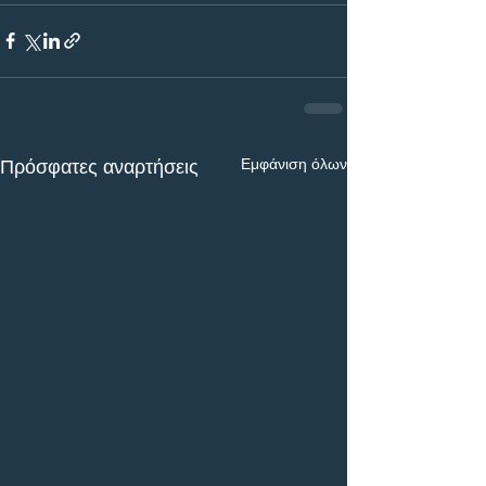
Εμφάνιση όλων
Πρόσφατες αναρτήσεις