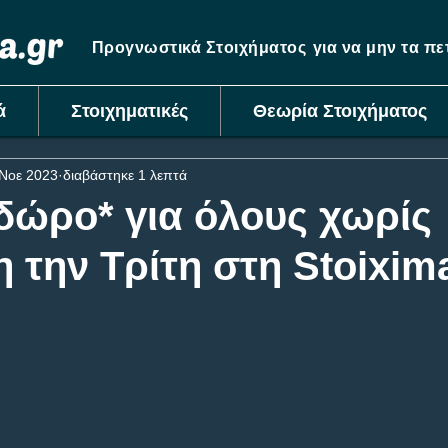
Προγνωστικά Στοιχήματος
για να μην τα π
ά
Στοιχηματικές
Θεωρία Στοιχήματος
Νοε 2023
διαβάστηκε 1 λεπτά
δώρο* για όλους χωρίς
 την Τρίτη στη Stoixim