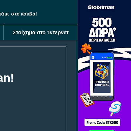
ετάμε στο κουβά!
Στοίχημα στο Ίντερνετ
an!