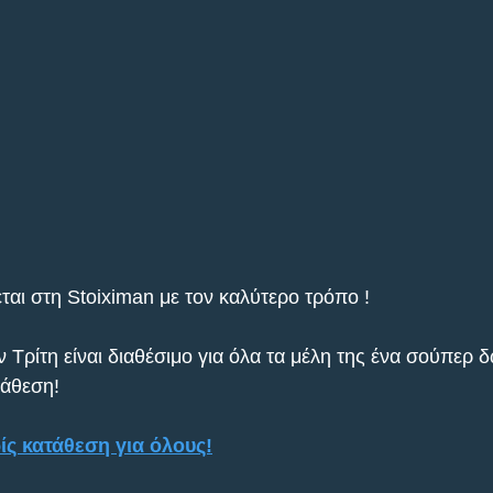
ται στη Stoiximan με τον καλύτερο τρόπο !
 Τρίτη είναι διαθέσιμο για όλα τα μέλη της ένα σούπερ 
τάθεση!
ς κατάθεση για όλους!