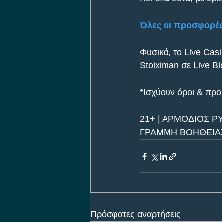
Όλες οι προσφορές
Φυσικά, το Live Casi
Stoiximan σε Live Bl
*Ισχύουν όροι & προ
21+ | ΑΡΜΟΔΙΟΣ Ρ
ΓΡΑΜΜΗ ΒΟΗΘΕΙΑΣ 
Πρόσφατες αναρτήσεις