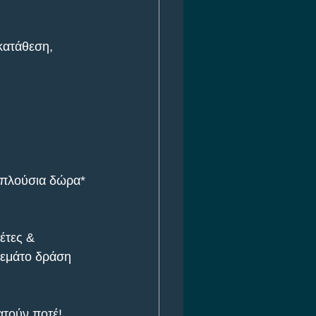
κατάθεση, 
 πλούσια δώρα* 
έτες & 
γεμάτο δράση 
ατούν ποτέ!