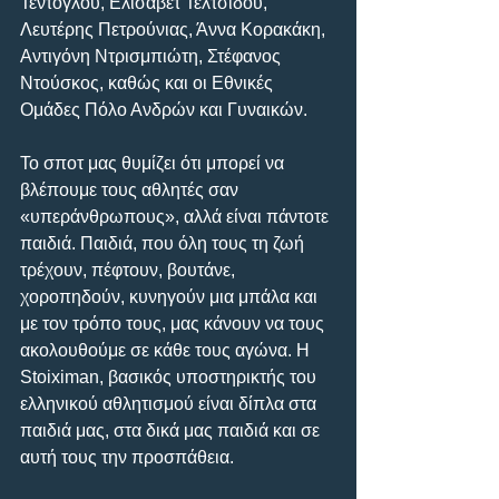
Τεντόγλου, Ελισάβετ Τελτσίδου, 
Λευτέρης Πετρούνιας, Άννα Κορακάκη, 
Αντιγόνη Ντρισμπιώτη, Στέφανος 
Ντούσκος, καθώς και οι Εθνικές 
Ομάδες Πόλο Ανδρών και Γυναικών. 
Το σποτ μας θυμίζει ότι μπορεί να 
βλέπουμε τους αθλητές σαν 
«υπεράνθρωπους», αλλά είναι πάντοτε 
παιδιά. Παιδιά, που όλη τους τη ζωή 
τρέχουν, πέφτουν, βουτάνε, 
χοροπηδούν, κυνηγούν μια μπάλα και 
με τον τρόπο τους, μας κάνουν να τους 
ακολουθούμε σε κάθε τους αγώνα. Η 
Stoiximan, βασικός υποστηρικτής του 
ελληνικού αθλητισμού είναι δίπλα στα 
παιδιά μας, στα δικά μας παιδιά και σε 
αυτή τους την προσπάθεια.