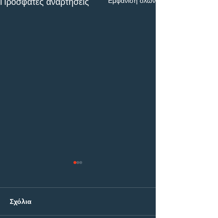
Εμφάνιση όλων
Πρόσφατες αναρτήσεις
Σχόλια