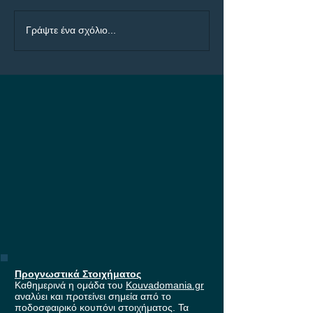
Προγνωστικά Ημέρας
ΠΑΟΚ - Άντερλε
Γράψτε ένα σχόλιο...
07/08
μάχη για τη εί
στους ομίλους 
Europa League,
έπαθλο* ανταμο
Stoiximan!
Προγνωστικά Στοιχήματος
Καθημερινά η ομάδα του
Kouvadomania.gr
αναλύει και προτείνει σημεία από το
ποδοσφαιρικό κουπόνι στοιχήματος. Τα