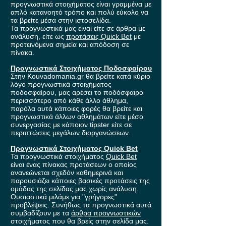
προγνωστικά στοιχήματος είναι γραμμένα με
απλό κατανοητό τρόπο και πολύ εύκολο να
τα βρείτε μέσα στην ιστοσελίδα.
Τα προγνωστικά μας είναι είτε σε άρθρα με
ανάλυση, είτε ως
προτάσεις Quick Bet
με
προτεινόμενα σημεία και απόδοση σε
πίνακα.
Προγνωστικά Στοιχήματος Ποδοσφαίρου
Στην Kouvadomania.gr θα βρείτε κατά κύριο
λόγο προγνωστικά στοιχήματος
ποδοσφαίρου, μας αρέσει το ποδόσφαιρο
περισσότερο από κάθε άλλο άθλημα,
παρόλα αυτά κάποιες φορές θα βρείτε και
προγνωστικά άλλων αθλημάτων είτε μέσο
συνεργασίας με κάποιον tipster είτε σε
περιπτώσεις μεγάλων διοργανώσεων.
Προγνωστικά Στοιχήματος Quick Bet
Τα προγνωστικά στοιχήματος
Quick Bet
είναι ένας πίνακας προτάσεων ο οποίος
ανανεώνεται σχεδόν καθημερινά και
παρουσιάζει κάποιες βασικές προτάσεις της
ομάδας της σελίδας μας χωρίς ανάλυση.
Ουσιαστικά μιλάμε για "γρήγορες"
προβλέψεις. Συνήθως τα προγνωστικά αυτά
συμβαδίζουν με τα
άρθρα προγνωστικών
στοιχήματος που θα βρείς στην σελίδα μας.