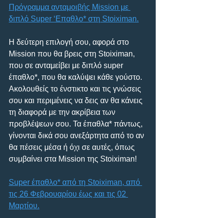
Πρόγραμμα ανταμοιβής Mission με 
διπλό Super ‘Επαθλο* στη Stoiximan.
Η δεύτερη επιλογή σου, αφορά στο 
Mission που θα βρεις στη Stoiximan, 
που σε ανταμείβει με διπλό super 
έπαθλο*, που θα καλύψει κάθε γούστο. 
Ακολουθείς το ένστικτο και τις γνώσεις 
σου και περιμένεις να δεις αν θα κάνεις 
τη διαφορά με την ακρίβεια των 
προβλέψεων σου. Τα έπαθλα* πάντως, 
γίνονται δικά σου ανεξάρτητα από το αν 
θα πέσεις μέσα ή όχι σε αυτές, όπως 
συμβαίνει στα Mission της Stoiximan!
Super έπαθλο* από τη Stoiximan, από 
τις 26 Φεβρουαρίου έως και τις 02 
Μαρτίου.