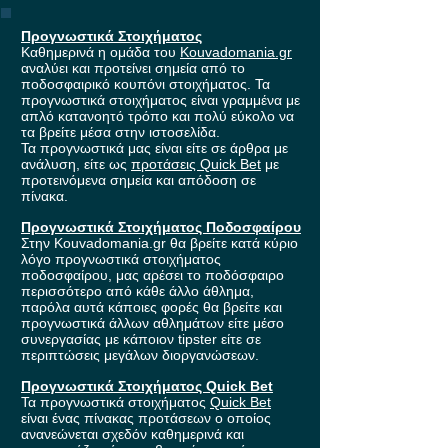
Προγνωστικά Στοιχήματος
Καθημερινά η ομάδα του
Kouvadomania.gr
αναλύει και προτείνει σημεία από το
ποδοσφαιρικό κουπόνι στοιχήματος. Τα
προγνωστικά στοιχήματος είναι γραμμένα με
απλό κατανοητό τρόπο και πολύ εύκολο να
τα βρείτε μέσα στην ιστοσελίδα.
Τα προγνωστικά μας είναι είτε σε άρθρα με
ανάλυση, είτε ως
προτάσεις Quick Bet
με
προτεινόμενα σημεία και απόδοση σε
πίνακα.
Προγνωστικά Στοιχήματος Ποδοσφαίρου
Στην Kouvadomania.gr θα βρείτε κατά κύριο
λόγο προγνωστικά στοιχήματος
ποδοσφαίρου, μας αρέσει το ποδόσφαιρο
περισσότερο από κάθε άλλο άθλημα,
παρόλα αυτά κάποιες φορές θα βρείτε και
προγνωστικά άλλων αθλημάτων είτε μέσο
συνεργασίας με κάποιον tipster είτε σε
περιπτώσεις μεγάλων διοργανώσεων.
Προγνωστικά Στοιχήματος Quick Bet
Τα προγνωστικά στοιχήματος
Quick Bet
είναι ένας πίνακας προτάσεων ο οποίος
ανανεώνεται σχεδόν καθημερινά και