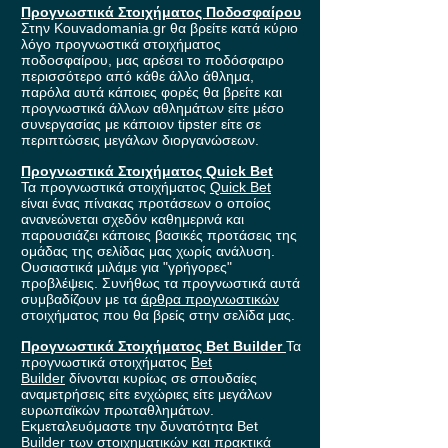
Προγνωστικά Στοιχήματος Ποδοσφαίρου
Στην Kouvadomania.gr θα βρείτε κατά κύριο
λόγο προγνωστικά στοιχήματος
ποδοσφαίρου, μας αρέσει το ποδόσφαιρο
περισσότερο από κάθε άλλο άθλημα,
παρόλα αυτά κάποιες φορές θα βρείτε και
προγνωστικά άλλων αθλημάτων είτε μέσο
συνεργασίας με κάποιον tipster είτε σε
περιπτώσεις μεγάλων διοργανώσεων.
Προγνωστικά Στοιχήματος Quick Bet
Τα προγνωστικά στοιχήματος
Quick Bet
είναι ένας πίνακας προτάσεων ο οποίος
ανανεώνεται σχεδόν καθημερινά και
παρουσιάζει κάποιες βασικές προτάσεις της
ομάδας της σελίδας μας χωρίς ανάλυση.
Ουσιαστικά μιλάμε για "γρήγορες"
προβλέψεις. Συνήθως τα προγνωστικά αυτά
συμβαδίζουν με τα
άρθρα προγνωστικών
στοιχήματος που θα βρείς στην σελίδα μας.
Προγνωστικά Στοιχήματος Bet Builder
Τα
προγνωστικά στοιχήματος
Bet
Builder
δίνονται κυρίως σε σπουδαίες
αναμετρήσεις είτε ενχώριες είτε μεγάλων
ευρωπαϊκών πρωταθλημάτων.
Εκμεταλευόμαστε την δυνατότητα Bet
Builder των στοιχηματικών και πρακτικά