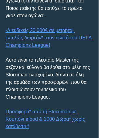
αγώνα (στην κανονική διάρκεια)” και 
Ποιος παίκτης θα πετύχει το πρώτο 
γκολ στον αγώνα”.
-Διεκδικείς 20.000€ σε μετρητά, 
εντελώς δωρεάν* στον τελικό του UEFA 
Champions League!
Αυτό είναι το τελευταίο Master της 
σεζόν και εύλογα θα έρθει στα μέλη της 
Stoiximan ενισχυμένο, δίπλα σε όλη 
της αρμάδα των προσφορών, που θα 
πλαισιώσουν τον τελικό του 
Champions League.
Προσφορά* από τη Stoiximan με 
Κουπόνι efood & 1000 Δώρα* χωρίς 
κατάθεση*!