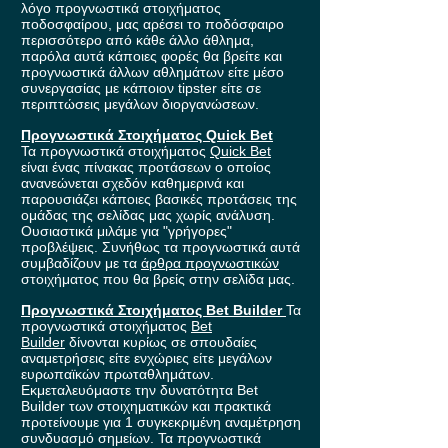
λόγο προγνωστικά στοιχήματος
ποδοσφαίρου, μας αρέσει το ποδόσφαιρο
περισσότερο από κάθε άλλο άθλημα,
παρόλα αυτά κάποιες φορές θα βρείτε και
προγνωστικά άλλων αθλημάτων είτε μέσο
συνεργασίας με κάποιον tipster είτε σε
περιπτώσεις μεγάλων διοργανώσεων.
Προγνωστικά Στοιχήματος Quick Bet
Τα προγνωστικά στοιχήματος
Quick Bet
είναι ένας πίνακας προτάσεων ο οποίος
ανανεώνεται σχεδόν καθημερινά και
παρουσιάζει κάποιες βασικές προτάσεις της
ομάδας της σελίδας μας χωρίς ανάλυση.
Ουσιαστικά μιλάμε για "γρήγορες"
προβλέψεις. Συνήθως τα προγνωστικά αυτά
συμβαδίζουν με τα
άρθρα προγνωστικών
στοιχήματος που θα βρείς στην σελίδα μας.
Προγνωστικά Στοιχήματος Bet Builder
Τα
προγνωστικά στοιχήματος
Bet
Builder
δίνονται κυρίως σε σπουδαίες
αναμετρήσεις είτε ενχώριες είτε μεγάλων
ευρωπαϊκών πρωταθλημάτων.
Εκμεταλευόμαστε την δυνατότητα Bet
Builder των στοιχηματικών και πρακτικά
προτείνουμε για 1 συγκεκριμένη αναμέτρηση
συνδυασμό σημείων. Τα προγνωστικά