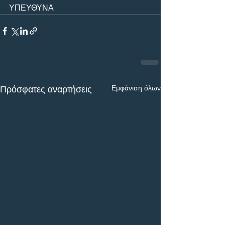
ΥΠΕΥΘΥΝΑ 
Εμφάνιση όλων
Πρόσφατες αναρτήσεις