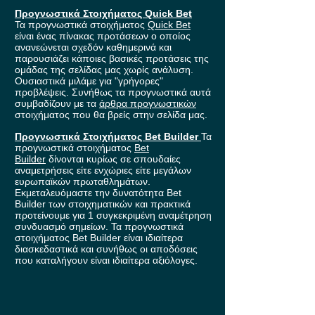
Προγνωστικά Στοιχήματος Quick Bet
Τα προγνωστικά στοιχήματος
Quick Bet
είναι ένας πίνακας προτάσεων ο οποίος
ανανεώνεται σχεδόν καθημερινά και
παρουσιάζει κάποιες βασικές προτάσεις της
ομάδας της σελίδας μας χωρίς ανάλυση.
Ουσιαστικά μιλάμε για "γρήγορες"
προβλέψεις. Συνήθως τα προγνωστικά αυτά
συμβαδίζουν με τα
άρθρα προγνωστικών
στοιχήματος που θα βρείς στην σελίδα μας.
Προγνωστικά Στοιχήματος Bet Builder
Τα
προγνωστικά στοιχήματος
Bet
Builder
δίνονται κυρίως σε σπουδαίες
αναμετρήσεις είτε ενχώριες είτε μεγάλων
ευρωπαϊκών πρωταθλημάτων.
Εκμεταλευόμαστε την δυνατότητα Bet
Builder των στοιχηματικών και πρακτικά
προτείνουμε για 1 συγκεκριμένη αναμέτρηση
συνδυασμό σημείων. Τα προγνωστικά
στοιχήματος Bet Builder είναι ιδιαίτερα
διασκεδαστικά και συνήθως οι αποδόσεις
που καταλήγουν είναι ιδιαίτερα αξιόλογες.