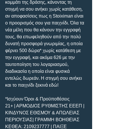
κομμάτι της δράσης, κάνοντας τη 
στιγμή να σου ανήκει χωρίς κατάθεση, 
αν αποφασίσεις πως η Stoiximan είναι 
ο προορισμός σου για παιχνίδι. Όλα τα 
νέα μέλη που θα κάνουν την εγγραφή 
τους, θα επωφεληθούν από την πολύ 
δυνατή προσφορά γνωριμίας, η οποία 
φέρνει 500 δώρα* χωρίς κατάθεση με 
την εγγραφή, και ακόμα 626 με την 
ταυτοποίηση του λογαριασμού, 
διαδικασία η οποία είναι φυσικά 
εντελώς δωρεάν. Η στιγμή σου ανήκει 
και το παιχνίδι ξεκινά εδώ!
*Ισχύουν Όροι & Προϋποθέσεις
21+ | ΑΡΜΟΔΙΟΣ ΡΥΘΜΙΣΤΗΣ ΕΕΕΠ | 
ΚΙΝΔΥΝΟΣ ΕΘΙΣΜΟΥ & ΑΠΩΛΕΙΑΣ 
ΠΕΡΙΟΥΣΙΑΣ| ΓΡΑΜΜΗ ΒΟΗΘΕΙΑΣ 
ΚΕΘΕΑ: 2109237777 | ΠΑΙΞΕ 