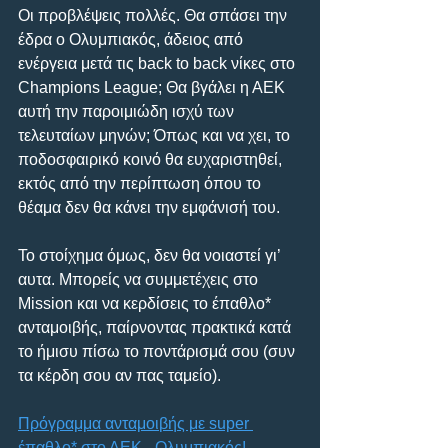
Οι προβλέψεις πολλές. Θα σπάσει την 
έδρα ο Ολυμπιακός, άδειος από 
ενέργεια μετά τις back to back νίκες στο 
Champions League; Θα βγάλει η ΑΕΚ 
αυτή την παροιμιώδη ισχύ των 
τελευταίων μηνών; Όπως και να χει, το 
ποδοσφαιρικό κοινό θα ευχαριστηθεί, 
εκτός από την περίπτωση όπου το 
θέαμα δεν θα κάνει την εμφάνισή του.
Το στοίχημα όμως, δεν θα νοιαστεί γι’ 
αυτα. Μπορείς να συμμετέχεις στο 
Mission και να κερδίσεις το έπαθλο* 
ανταμοιβής, παίρνοντας πρακτικά κατά 
το ήμισυ πίσω το ποντάρισμά σου (συν 
τα κέρδη σου αν πας ταμείο).
Πρόγραμμα ανταμοιβής με super 
έπαθλο* στο ΑΕΚ - Ολυμπιακός!