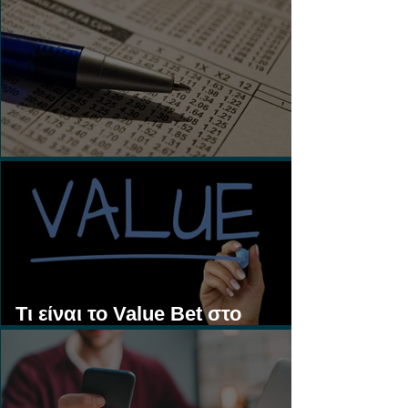
Τι είναι τα Ασιατικά Χάντικαπ;
Τι είναι το Value Bet στο
Στοίχημα;