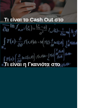
Τι είναι το Cash Out στο
Στοίχημα;
Τι είναι η Γκανιότα στο
Στοίχημα;