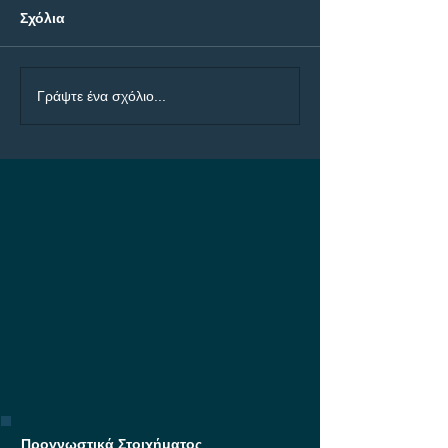
Σχόλια
ΠΑΟΚ - Άντερλεχτ: Η
ΠΑΟΚ - Άντερλε
Γράψτε ένα σχόλιο...
μάχη για τη είσοδο
Builder με 4.50!
στους ομίλους του
Europa League, με
έπαθλο* ανταμοιβής στη
Stoiximan!
Προγνωστικά Στοιχήματος