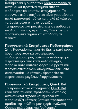
Καθημερινά η ομάδα του
Kouvadomania.gr
αναλύει και προτείνει σημεία από το
ποδοσφαιρικό κουπόνι στοιχήματος. Τα
προγνωστικά στοιχήματος είναι γραμμένα με
απλό κατανοητό τρόπο και πολύ εύκολο να
τα βρείτε μέσα στην ιστοσελίδα.
Τα προγνωστικά μας είναι είτε σε άρθρα με
ανάλυση, είτε ως
προτάσεις Quick Bet
με
προτεινόμενα σημεία και απόδοση σε
πίνακα.
Προγνωστικά Στοιχήματος Ποδοσφαίρου
Στην Kouvadomania.gr θα βρείτε κατά κύριο
λόγο προγνωστικά στοιχήματος
ποδοσφαίρου, μας αρέσει το ποδόσφαιρο
περισσότερο από κάθε άλλο άθλημα,
παρόλα αυτά κάποιες φορές θα βρείτε και
προγνωστικά άλλων αθλημάτων είτε μέσο
συνεργασίας με κάποιον tipster είτε σε
περιπτώσεις μεγάλων διοργανώσεων.
Προγνωστικά Στοιχήματος Quick Bet
Τα προγνωστικά στοιχήματος
Quick Bet
είναι ένας πίνακας προτάσεων ο οποίος
ανανεώνεται σχεδόν καθημερινά και
παρουσιάζει κάποιες βασικές προτάσεις της
ομάδας της σελίδας μας χωρίς ανάλυση.
Ουσιαστικά μιλάμε για "γρήγορες"