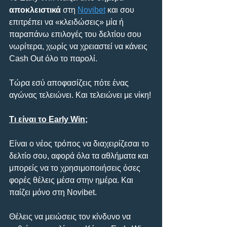
αποκλειστικά
 στη 
Novibet
 και σου 
επιτρέπει να «κλειδώσεις» μία ή 
παραπάνω επιλογές του δελτίου σου 
νωρίτερα, χωρίς να χρειαστεί να κάνεις 
Cash Out όλο το παρολί.
Τώρα εσύ αποφασίζεις πότε ένας 
αγώνας τελειώνει. Και τελειώνει με νίκη!
Τι είναι το Early Win;
Είναι ο νέος τρόπος να διαχειρίζεσαι το 
δελτίο σου, αφορά όλα τα αθλήματα και 
μπορείς να το χρησιμοποιήσεις όσες 
φορές θέλεις μέσα στην ημέρα. Και 
παίζει μόνο στη Novibet.
Θέλεις να μειώσεις τον κίνδυνο να 