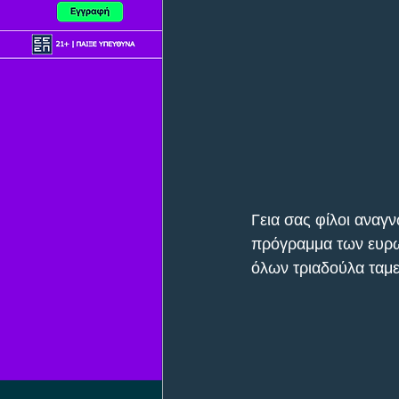
Γεια σας φίλοι αναγν
πρόγραμμα των ευρω
όλων τριαδούλα ταμε