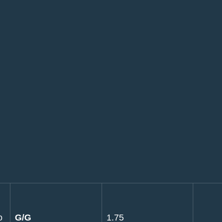
ο
G/G
1.75