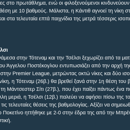
ες στο πρωτάθλημα, ενώ οι φιλοξενούμενοι κινδυνεύουν
θέση με 10 βαθμούς. Μάλιστα, η Κάντιθ αγνοεί τη νίκη σ
αι στα τελευταία επτά παιχνίδια της μετρά τέσσερις ισοπα
έλσι
άμεσα στην Τότεναμ και την Τσέλσι ξεχωρίζει από τα ματ
ου Άγγελου Ποστέκογλου εντυπωσιάζει από την αρχή της
 στην Premier League, μετρώντας οκτώ νίκες και δύο ισο
νίκη, η Τότεναμ (26β.) θα βρεθεί ξανά στην 1η θέση του
η Μάντσεστερ Σίτι (27β.), που έχει παίξει πάντως ένα πα
λη μεριά, η Τσέλσι (12β.) παλεύει να αφήσει πίσω της το
τις τελευταίες θέσεις της βαθμολογίας. Αξίζει να σημειω
 Ποκετίνο ηττήθηκε με 2-0 στην έδρα της από την Μπρέ
τική.