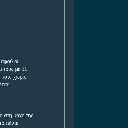
 αφού οι 
 τους με 11 
 ματς χωρίς 
έτσε.
ο στη μάχη της 
πό πέντε 