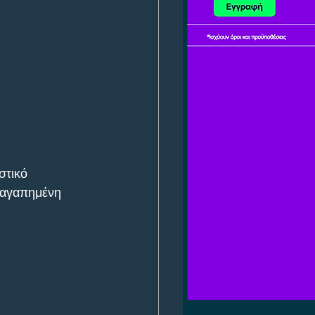
στικό 
 αγαπημένη 