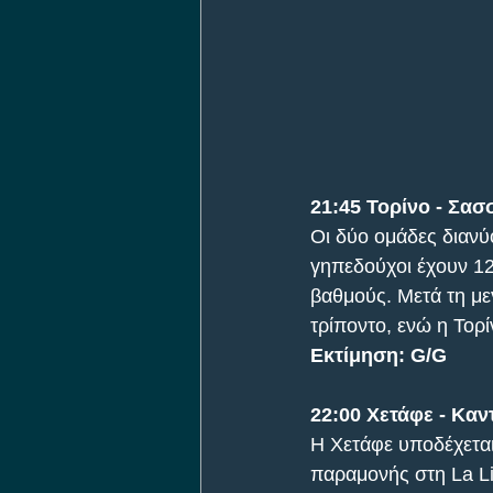
21:45 Τορίνο - Σα
Οι δύο ομάδες διανύ
γηπεδούχοι έχουν 12
βαθμούς. Μετά τη μεγ
τρίποντο, ενώ η Τορί
Εκτίμηση: G/G
22:00 Χετάφε - Καν
Η Χετάφε υποδέχεται 
παραμονής στη La Li