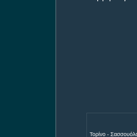
Τορίνο - Σασσουόλ