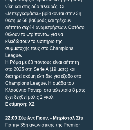
νίκη και στις δύο πλευρές. Οι 
«Μπεργκαμάσκι» βρίσκονται στην 3η 
θέση με 68 βαθμούς και τρέχουν 
αήττητο σερί 4 αναμετρήσεων. Ωστόσο 
θέλουν το «τρίποντο» για να 
κλειδώσουν το εισιτήριο της 
συμμετοχής τους στο Champions 
League.
Η Ρόμα με 63 πόντους είναι αήττητη 
στο 2025 στη Serie A (19 ματς) και 
διατηρεί ακόμη ελπίδες για έξοδο στο 
Champions League. Η ομάδα του 
Κλαούντιο Ρανιέρι στα τελευταία 8 ματς 
έχει δεχθεί μόλις 2 γκολ!
Εκτίμηση: Χ2
22:00 Σέφιλντ Γιουν. - Μπρίστολ Σίτι
Για την 35η αγωνιστικής της Premier 