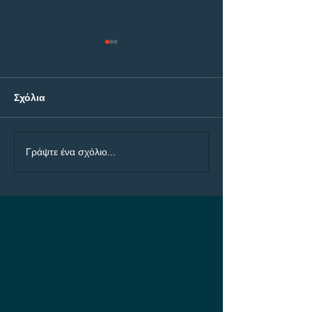
Σχόλια
ΠΑΟΚ - Άντερλεχτ: Η
ΠΑΟΚ - Άντερλε
Γράψτε ένα σχόλιο...
μάχη για τη είσοδο
Builder με 4.50!
στους ομίλους του
Europa League, με
έπαθλο* ανταμοιβής στη
Stoiximan!