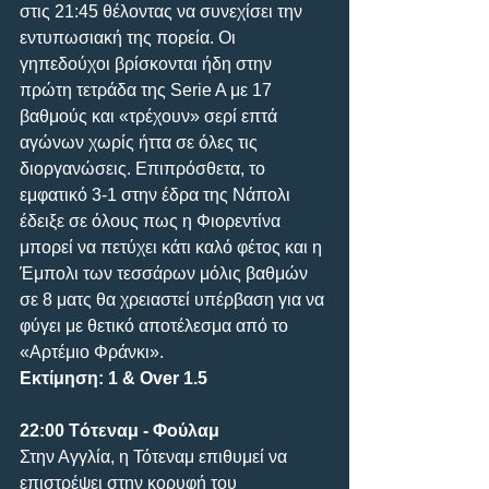
στις 21:45 θέλοντας να συνεχίσει την 
εντυπωσιακή της πορεία. Οι 
γηπεδούχοι βρίσκονται ήδη στην 
πρώτη τετράδα της Serie A με 17 
βαθμούς και «τρέχουν» σερί επτά 
αγώνων χωρίς ήττα σε όλες τις 
διοργανώσεις. Επιπρόσθετα, το 
εμφατικό 3-1 στην έδρα της Νάπολι 
έδειξε σε όλους πως η Φιορεντίνα 
μπορεί να πετύχει κάτι καλό φέτος και η 
Έμπολι των τεσσάρων μόλις βαθμών 
σε 8 ματς θα χρειαστεί υπέρβαση για να 
φύγει με θετικό αποτέλεσμα από το 
«Αρτέμιο Φράνκι».
Εκτίμηση: 1 & Over 1.5
22:00 Tότεναμ - Φούλαμ
Στην Αγγλία, η Τότεναμ επιθυμεί να 
επιστρέψει στην κορυφή του 