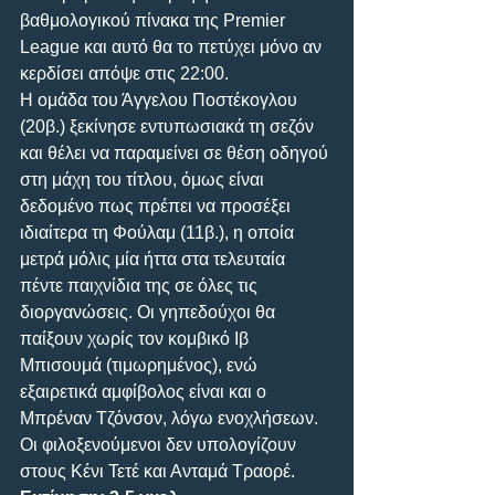
βαθμολογικού πίνακα της Premier 
League και αυτό θα το πετύχει μόνο αν 
κερδίσει απόψε στις 22:00. 
Η ομάδα του Άγγελου Ποστέκογλου 
(20β.) ξεκίνησε εντυπωσιακά τη σεζόν 
και θέλει να παραμείνει σε θέση οδηγού 
στη μάχη του τίτλου, όμως είναι 
δεδομένο πως πρέπει να προσέξει 
ιδιαίτερα τη Φούλαμ (11β.), η οποία 
μετρά μόλις μία ήττα στα τελευταία 
πέντε παιχνίδια της σε όλες τις 
διοργανώσεις. Οι γηπεδούχοι θα 
παίξουν χωρίς τον κομβικό Ιβ 
Μπισουμά (τιμωρημένος), ενώ 
εξαιρετικά αμφίβολος είναι και ο 
Μπρέναν Τζόνσον, λόγω ενοχλήσεων. 
Οι φιλοξενούμενοι δεν υπολογίζουν 
στους Κένι Τετέ και Ανταμά Τραορέ.