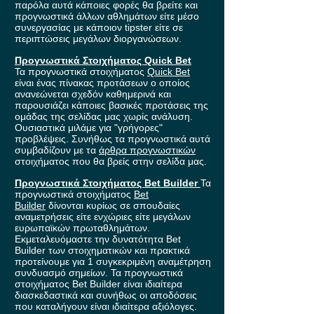
παρόλα αυτά κάποιες φορές θα βρείτε και
προγνωστικά άλλων αθλημάτων είτε μέσο
συνεργασίας με κάποιον tipster είτε σε
περιπτώσεις μεγάλων διοργανώσεων.
Προγνωστικά Στοιχήματος Quick Bet
Τα προγνωστικά στοιχήματος
Quick Bet
είναι ένας πίνακας προτάσεων ο οποίος
ανανεώνεται σχεδόν καθημερινά και
παρουσιάζει κάποιες βασικές προτάσεις της
ομάδας της σελίδας μας χωρίς ανάλυση.
Ουσιαστικά μιλάμε για "γρήγορες"
προβλέψεις. Συνήθως τα προγνωστικά αυτά
συμβαδίζουν με τα
άρθρα προγνωστικών
στοιχήματος που θα βρείς στην σελίδα μας.
Προγνωστικά Στοιχήματος Bet Builder
Τα
προγνωστικά στοιχήματος
Bet
Builder
δίνονται κυρίως σε σπουδαίες
αναμετρήσεις είτε ενχώριες είτε μεγάλων
ευρωπαϊκών πρωταθλημάτων.
Εκμεταλευόμαστε την δυνατότητα Bet
Builder των στοιχηματικών και πρακτικά
προτείνουμε για 1 συγκεκριμένη αναμέτρηση
συνδυασμό σημείων. Τα προγνωστικά
στοιχήματος Bet Builder είναι ιδιαίτερα
διασκεδαστικά και συνήθως οι αποδόσεις
που καταλήγουν είναι ιδιαίτερα αξιόλογες.