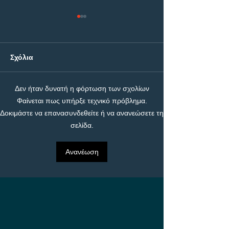
Σχόλια
Δεν ήταν δυνατή η φόρτωση των σχολίων
ΠΑΟΚ - Άντερλεχτ: Η
ΠΑΟΚ - Άντερλε
Φαίνεται πως υπήρξε τεχνικό πρόβλημα.
μάχη για τη είσοδο
Builder με 4.50!
Δοκιμάστε να επανασυνδεθείτε ή να ανανεώσετε τη
στους ομίλους του
σελίδα.
Europa League, με
έπαθλο* ανταμοιβής στη
Stoiximan!
Ανανέωση