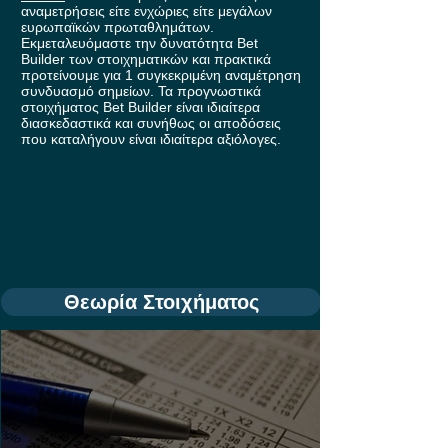
αναμετρήσεις είτε ενχώριες είτε μεγάλων
ευρωπαϊκών πρωταθλημάτων.
Εκμεταλευόμαστε την δυνατότητα Bet
Builder των στοιχηματικών και πρακτικά
προτείνουμε για 1 συγκεκριμένη αναμέτρηση
συνδυασμό σημείων. Τα προγνωστικά
στοιχήματος Bet Builder είναι ιδιαίτερα
διασκεδαστικά και συνήθως οι αποδόσεις
που καταλήγουν είναι ιδιαίτερα αξιόλογες.
Θεωρία Στοιχήματος