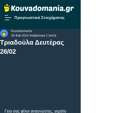
Προγνωστικά Στοιχήματος
Kouvadomania
26 Φεβ 2024
διαβάστηκε 2 λεπτά
Τριαδούλα Δευτέρας
26/02
Γεια σας φίλοι αναγνώστες, γεμάτο 