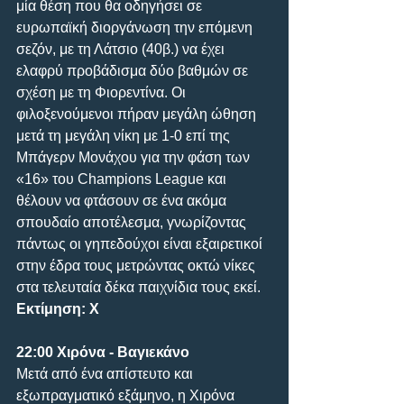
μία θέση που θα οδηγήσει σε 
ευρωπαϊκή διοργάνωση την επόμενη 
σεζόν, με τη Λάτσιο (40β.) να έχει 
ελαφρύ προβάδισμα δύο βαθμών σε 
σχέση με τη Φιορεντίνα. Οι 
φιλοξενούμενοι πήραν μεγάλη ώθηση 
μετά τη μεγάλη νίκη με 1-0 επί της 
Μπάγερν Μονάχου για την φάση των 
«16» του Champions League και 
θέλουν να φτάσουν σε ένα ακόμα 
σπουδαίο αποτέλεσμα, γνωρίζοντας 
πάντως οι γηπεδούχοι είναι εξαιρετικοί 
στην έδρα τους μετρώντας οκτώ νίκες 
στα τελευταία δέκα παιχνίδια τους εκεί.
Εκτίμηση: X
22:00 Χιρόνα - Βαγιεκάνο
Μετά από ένα απίστευτο και 
εξωπραγματικό εξάμηνο, η Χιρόνα 