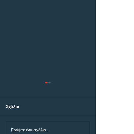
Σχόλια
Προγνωστικά Ημέρας
ΠΑΟΚ - Άντερλε
Γράψτε ένα σχόλιο...