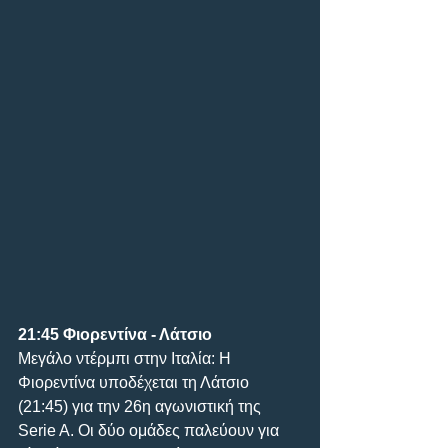
21:45 Φιορεντίνα - Λάτσιο
Μεγάλο ντέρμπι στην Ιταλία: Η 
Φιορεντίνα υποδέχεται τη Λάτσιο 
(21:45) για την 26η αγωνιστική της 
Serie A. Οι δύο ομάδες παλεύουν για 