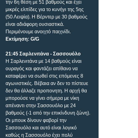
την 6η θέση με 51 βαθμούς και έχει 
μικρές ελπίδες για το κυνήγι της 5ης 
(50 Λειψία). Η Βέρντερ με 30 βαθμούς 
είναι αδιάφορη ουσιαστικά. 
Περιμένουμε ανοιχτό παιχνίδι.
Εκτίμηση: G/G
21:45 Σαρλενιτάνα - Σασσουόλο
Η Σαρλενιτάνα με 14 βαθμούς είναι 
ουραγός και φαντάζει απίθανο να 
καταφέρει να σωθεί στις επόμενες 8 
αγωνιστικές. Βέβαια αν δεν το πίστευε 
δεν θα άλλαζε προπονητη. Η αρχή θα 
μπορούσε να γίνει σήμερα με νίκη 
απέναντι στην Σασσουόλο με 24 
βαθμούς (-1 από την επικίνδυνη ζώνη). 
Οι μπουκ δίνουν φαβορί την 
Σασσουόλο και αυτό είναι λογικό 
καθώς η Σασσουόλο έχει πολύ 