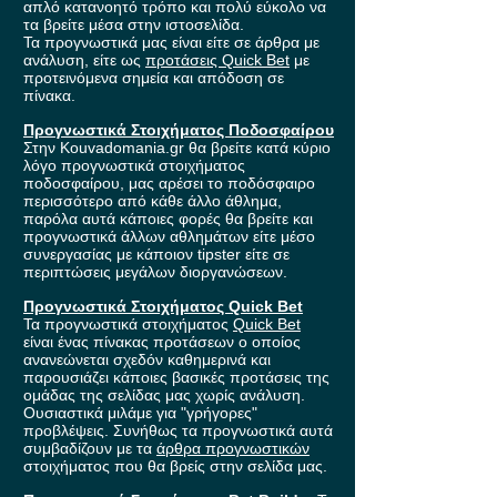
απλό κατανοητό τρόπο και πολύ εύκολο να
τα βρείτε μέσα στην ιστοσελίδα.
Τα προγνωστικά μας είναι είτε σε άρθρα με
ανάλυση, είτε ως
προτάσεις Quick Bet
με
προτεινόμενα σημεία και απόδοση σε
πίνακα.
Προγνωστικά Στοιχήματος Ποδοσφαίρου
Στην Kouvadomania.gr θα βρείτε κατά κύριο
λόγο προγνωστικά στοιχήματος
ποδοσφαίρου, μας αρέσει το ποδόσφαιρο
περισσότερο από κάθε άλλο άθλημα,
παρόλα αυτά κάποιες φορές θα βρείτε και
προγνωστικά άλλων αθλημάτων είτε μέσο
συνεργασίας με κάποιον tipster είτε σε
περιπτώσεις μεγάλων διοργανώσεων.
Προγνωστικά Στοιχήματος Quick Bet
Τα προγνωστικά στοιχήματος
Quick Bet
είναι ένας πίνακας προτάσεων ο οποίος
ανανεώνεται σχεδόν καθημερινά και
παρουσιάζει κάποιες βασικές προτάσεις της
ομάδας της σελίδας μας χωρίς ανάλυση.
Ουσιαστικά μιλάμε για "γρήγορες"
προβλέψεις. Συνήθως τα προγνωστικά αυτά
συμβαδίζουν με τα
άρθρα προγνωστικών
στοιχήματος που θα βρείς στην σελίδα μας.