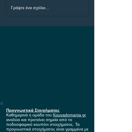
ΠΑΟΚ - Άντερλεχτ: Η
ΠΑΟΚ - Άντερλε
Γράψτε ένα σχόλιο...
μάχη για τη είσοδο
Builder με 4.50!
στους ομίλους του
Europa League, με
έπαθλο* ανταμοιβής στη
Stoiximan!
Προγνωστικά Στοιχήματος
Καθημερινά η ομάδα του
Kouvadomania.gr
αναλύει και προτείνει σημεία από το
ποδοσφαιρικό κουπόνι στοιχήματος. Τα
προγνωστικά στοιχήματος είναι γραμμένα με