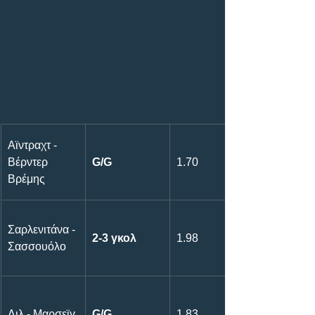
Αϊντραχτ - 
Βέρντερ 
G/G
1.70
Βρέμης
Σαρλενιτάνα - 
2-3 γκολ
1.98
Σασσουόλο
Λιλ - Μαρσεϊγ
G/G
1.83