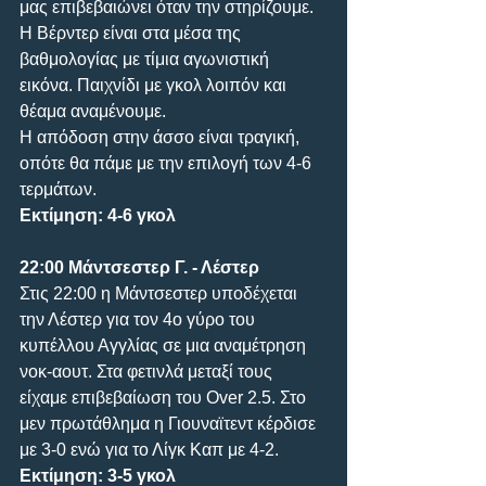
μας επιβεβαιώνει όταν την στηρίζουμε. 
Η Βέρντερ είναι στα μέσα της 
βαθμολογίας με τίμια αγωνιστική 
εικόνα. Παιχνίδι με γκολ λοιπόν και 
θέαμα αναμένουμε.
Η απόδοση στην άσσο είναι τραγική, 
οπότε θα πάμε με την επιλογή των 4-6 
τερμάτων.
Εκτίμηση: 4-6 γκολ
22:00 Μάντσεστερ Γ. - Λέστερ
Στις 22:00 η Μάντσεστερ υποδέχεται 
την Λέστερ για τον 4ο γύρο του 
κυπέλλου Αγγλίας σε μια αναμέτρηση 
νοκ-αουτ. Στα φετινλά μεταξί τους 
είχαμε επιβεβαίωση του Over 2.5. Στο 
μεν πρωτάθλημα η Γιουναϊτεντ κέρδισε 
με 3-0 ενώ για το Λίγκ Καπ με 4-2.
Εκτίμηση: 3-5 γκολ