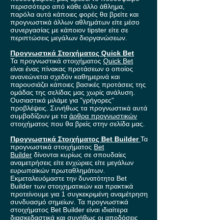
περισσότερο από κάθε άλλο άθλημα,
παρόλα αυτά κάποιες φορές θα βρείτε και
προγνωστικά άλλων αθλημάτων είτε μέσο
συνεργασίας με κάποιον tipster είτε σε
περιπτώσεις μεγάλων διοργανώσεων.
Προγνωστικά Στοιχήματος Quick Bet
Τα προγνωστικά στοιχήματος
Quick Bet
είναι ένας πίνακας προτάσεων ο οποίος
ανανεώνεται σχεδόν καθημερινά και
παρουσιάζει κάποιες βασικές προτάσεις της
ομάδας της σελίδας μας χωρίς ανάλυση.
Ουσιαστικά μιλάμε για "γρήγορες"
προβλέψεις. Συνήθως τα προγνωστικά αυτά
συμβαδίζουν με τα
άρθρα προγνωστικών
στοιχήματος που θα βρείς στην σελίδα μας.
Προγνωστικά Στοιχήματος Bet Builder
Τα
προγνωστικά στοιχήματος
Bet
Builder
δίνονται κυρίως σε σπουδαίες
αναμετρήσεις είτε ενχώριες είτε μεγάλων
ευρωπαϊκών πρωταθλημάτων.
Εκμεταλευόμαστε την δυνατότητα Bet
Builder των στοιχηματικών και πρακτικά
προτείνουμε για 1 συγκεκριμένη αναμέτρηση
συνδυασμό σημείων. Τα προγνωστικά
στοιχήματος Bet Builder είναι ιδιαίτερα
διασκεδαστικά και συνήθως οι αποδόσεις