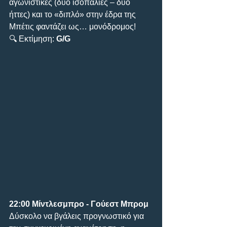
αγωνιστικές (δύο ισοπαλίες – δύο 
ήττες) και το «διπλό» στην έδρα της 
Μπέτις φαντάζει ως… μονόδρομος!
🔍 Εκτίμηση: 
G/G
22:00
Μίντλεσμπρο - Γούεστ Μπρομ
Δύσκολο να βγάλεις προγνωστικό για 