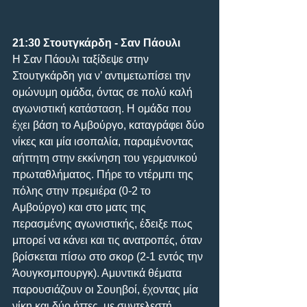
21:30 Στουτγκάρδη - Σαν Πάουλι
Η Σαν Πάουλι ταξίδεψε στην 
Στουτγκάρδη για ν’ αντιμετωπίσει την 
ομώνυμη ομάδα, όντας σε πολύ καλή 
αγωνιστική κατάσταση. Η ομάδα που 
έχει βάση το Αμβούργο, καταγράφει δύο 
νίκες και μία ισοπαλία, παραμένοντας 
αήττητη στην εκκίνηση του γερμανικού 
πρωταθλήματος. Πήρε το ντέρμπι της 
πόλης στην πρεμιέρα (0-2 το 
Αμβούργο) και στο ματς της 
περασμένης αγωνιστικής, έδειξε πως 
μπορεί να κάνει και τις ανατροπές, όταν 
βρίσκεται πίσω στο σκορ (2-1 εντός την 
Άουγκσμπουργκ). Αμυντικά θέματα 
παρουσιάζουν οι Σουηβοί, έχοντας μία 
νίκη και δύο ήττες, με συντελεστή 