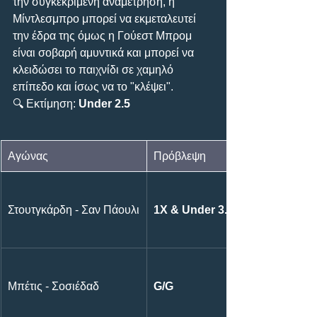
την συγκεκριμένη αναμέτρηση, η 
Μίντλεσμπρο μπορεί να εκμεταλευτεί 
την έδρα της όμως η Γούεστ Μπρομ 
είναι σοβαρή αμυντικά και μπορεί να 
κλειδώσει το παιχνίδι σε χαμηλό 
επίπεδο και ίσως να το "κλέψει".
🔍 Εκτίμηση: 
Under 2.5
Αγώνας
Πρόβλεψη
Στουτγκάρδη - Σαν Πάουλι
1X & Under 3.5
Μπέτις - Σοσιέδαδ
G/G