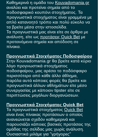
Καθημερινά η ομάδα του
Kouvadomania.gr
αναλύει και προτείνει σημεία από το
ποδοσφαιρικό κουπόνι στοιχήματος. Τα
προγνωστικά στοιχήματος είναι γραμμένα με
απλό κατανοητό τρόπο και πολύ εύκολο να
τα βρείτε μέσα στην ιστοσελίδα.
Τα προγνωστικά μας είναι είτε σε άρθρα με
ανάλυση, είτε ως
προτάσεις Quick Bet
με
προτεινόμενα σημεία και απόδοση σε
πίνακα.
Προγνωστικά Στοιχήματος Ποδοσφαίρου
Στην Kouvadomania.gr θα βρείτε κατά κύριο
λόγο προγνωστικά στοιχήματος
ποδοσφαίρου, μας αρέσει το ποδόσφαιρο
περισσότερο από κάθε άλλο άθλημα,
παρόλα αυτά κάποιες φορές θα βρείτε και
προγνωστικά άλλων αθλημάτων είτε μέσο
συνεργασίας με κάποιον tipster είτε σε
περιπτώσεις μεγάλων διοργανώσεων.
Προγνωστικά Στοιχήματος Quick Bet
Τα προγνωστικά στοιχήματος
Quick Bet
είναι ένας πίνακας προτάσεων ο οποίος
ανανεώνεται σχεδόν καθημερινά και
παρουσιάζει κάποιες βασικές προτάσεις της
ομάδας της σελίδας μας χωρίς ανάλυση.
Ουσιαστικά μιλάμε για "γρήγορες"