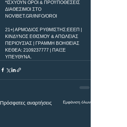
*ΙΣΧΥΟΥΝ ΟΡΟΙ & ΠΡΟΫΠΟΘΕΣΕΙΣ 
ΔΙΑΘΕΣΙΜΟΙ ΣΤΟ 
NOVIBET.GR/INFO/OROI
21+| ΑΡΜΟΔΙΟΣ ΡΥΘΜΙΣΤΗΣ:ΕΕΕΠ | 
ΚΙΝΔΥΝΟΣ ΕΘΙΣΜΟΥ & ΑΠΩΛΕΙΑΣ 
ΠΕΡΙΟΥΣΙΑΣ | ΓΡΑΜΜΗ ΒΟΗΘΕΙΑΣ 
ΚΕΘΕΑ: 2109237777 | ΠΑΙΞΕ 
ΥΠΕΥΘΥΝΑ.
Εμφάνιση όλων
Πρόσφατες αναρτήσεις