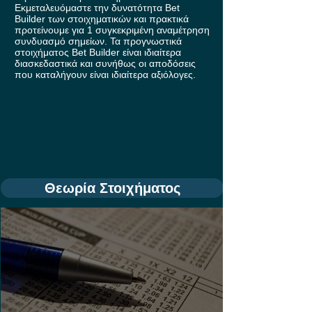
Εκμεταλευόμαστε την δυνατότητα Bet
Builder των στοιχηματικών και πρακτικά
προτείνουμε για 1 συγκεκριμένη αναμέτρηση
συνδυασμό σημείων. Τα προγνωστικά
στοιχήματος Bet Builder είναι ιδιαίτερα
διασκεδαστικά και συνήθως οι αποδόσεις
που καταλήγουν είναι ιδιαίτερα αξιόλογες.
Θεωρία Στοιχήματος