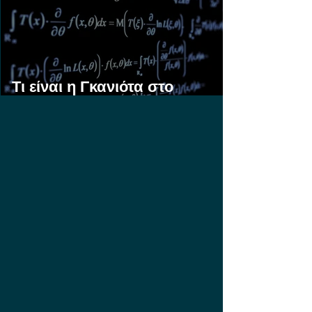
Τι είναι η Γκανιότα στο
Στοίχημα;