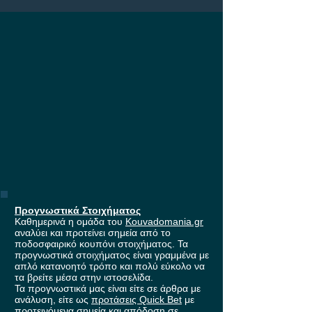
και super έπαθ
ανταμοιβής!
Προγνωστικά Στοιχήματος
Καθημερινά η ομάδα του
Kouvadomania.gr
αναλύει και προτείνει σημεία από το
ποδοσφαιρικό κουπόνι στοιχήματος. Τα
προγνωστικά στοιχήματος είναι γραμμένα με
απλό κατανοητό τρόπο και πολύ εύκολο να
τα βρείτε μέσα στην ιστοσελίδα.
Τα προγνωστικά μας είναι είτε σε άρθρα με
ανάλυση, είτε ως
προτάσεις Quick Bet
με
προτεινόμενα σημεία και απόδοση σε