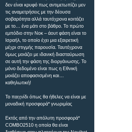
δεν είναι κρυφό πως αντιμετωπίζει μεν 
τις αναμετρήσεις με την δέουσα 
σοβαρότητα αλλά ταυτόχρονα κοιτάζει 
με το… ένα μάτι στο βάθρο. Το πρώτο 
εμπόδιο στην Νοκ – άουτ φάση είναι το 
Ισραήλ, το οποίο έχει μια εξαιρετική 
μέχρι στιγμής παρουσία. Ταυτόχρονα 
όμως μοιάζει με ιδανική διασταύρωση 
σε αυτή την φάση της διοργάνωσης. Το 
μόνο δεδομένο είναι πως η Εθνική 
μοιάζει αποφασισμένη και… 
καθηλωτική!
Το παιχνίδι όπως θα ήθελες να είναι με 
μοναδική προσφορά* γνωριμίας
Εκτός από την απόλυτη προσφορά* 
COMBO2510 η οποία θα είναι 