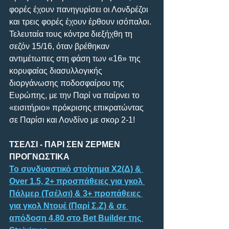
φορές έχουν πανηγυρίσει οι Λονδρέζοι 
και τρεις φορές έχουν έρθουν ισόπαλοι. 
Τελευταία τους κόντρα διεξήχθη τη 
σεζόν 15/16, όταν βρέθηκαν 
αντιμέτωπες στη φάση των «16» της 
κορυφαίας διασυλλογικής 
διοργάνωσης ποδοσφαίρου της 
Ευρώπης, με την Παρί να παίρνει το 
«εισιτήριο» πρόκρισης επικρατώντας 
σε Παρίσι και Λονδίνο με σκορ 2-1!
ΤΣΕΛΣΙ - ΠΑΡΙ ΣΕΝ ΖΕΡΜΕΝ 
ΠΡΟΓΝΩΣΤΙΚΑ
Το συνδυαστικό στοίχημα Χ2(Δ) & 
Over 1.5, 2+ προσπάθειες για γκολ 
Πάλμερ (Τσέλσι) & 3+ προπάθειες 
για γκολ Ντουέ (Παρί Σ.Ζ) & σε 
απόδοση 4.80 στο Bet Builder της 