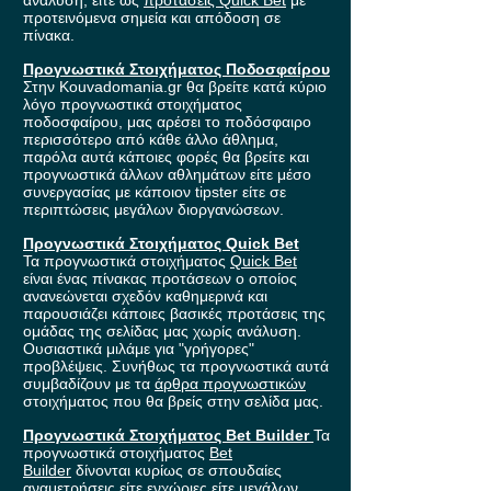
ανάλυση, είτε ως
προτάσεις Quick Bet
με
προτεινόμενα σημεία και απόδοση σε
πίνακα.
Προγνωστικά Στοιχήματος Ποδοσφαίρου
Στην Kouvadomania.gr θα βρείτε κατά κύριο
λόγο προγνωστικά στοιχήματος
ποδοσφαίρου, μας αρέσει το ποδόσφαιρο
περισσότερο από κάθε άλλο άθλημα,
παρόλα αυτά κάποιες φορές θα βρείτε και
προγνωστικά άλλων αθλημάτων είτε μέσο
συνεργασίας με κάποιον tipster είτε σε
περιπτώσεις μεγάλων διοργανώσεων.
Προγνωστικά Στοιχήματος Quick Bet
Τα προγνωστικά στοιχήματος
Quick Bet
είναι ένας πίνακας προτάσεων ο οποίος
ανανεώνεται σχεδόν καθημερινά και
παρουσιάζει κάποιες βασικές προτάσεις της
ομάδας της σελίδας μας χωρίς ανάλυση.
Ουσιαστικά μιλάμε για "γρήγορες"
προβλέψεις. Συνήθως τα προγνωστικά αυτά
συμβαδίζουν με τα
άρθρα προγνωστικών
στοιχήματος που θα βρείς στην σελίδα μας.
Προγνωστικά Στοιχήματος Bet Builder
Τα
προγνωστικά στοιχήματος
Bet
Builder
δίνονται κυρίως σε σπουδαίες
αναμετρήσεις είτε ενχώριες είτε μεγάλων