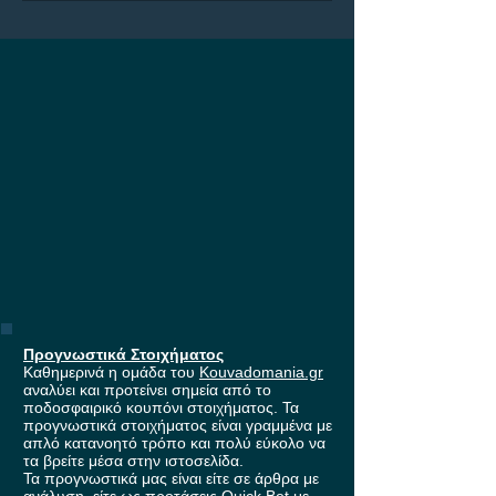
στους ομίλους 
Europa League,
έπαθλο* ανταμο
Stoiximan!
Προγνωστικά Στοιχήματος
Καθημερινά η ομάδα του
Kouvadomania.gr
αναλύει και προτείνει σημεία από το
ποδοσφαιρικό κουπόνι στοιχήματος. Τα
προγνωστικά στοιχήματος είναι γραμμένα με
απλό κατανοητό τρόπο και πολύ εύκολο να
τα βρείτε μέσα στην ιστοσελίδα.
Τα προγνωστικά μας είναι είτε σε άρθρα με