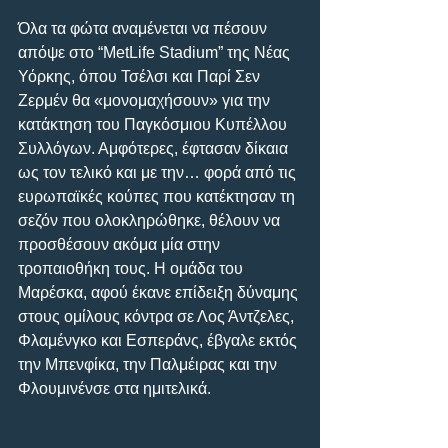
Όλα τα φώτα αναμένεται να πέσουν 
απόψε στο “ΜetLife Stadium” της Νέας 
Υόρκης, όπου Τσέλσι και Παρί Σεν 
Ζερμέν θα «μονομαχήσουν» για την 
κατάκτηση του Παγκόσμιου Κυπέλλου 
Συλλόγων. Αμφότερες, έφτασαν δίκαια 
ως τον τελικό και με την… φορά από τις 
ευρωπαϊκές κούπες που κατέκτησαν τη 
σεζόν που ολοκληρώθηκε, θέλουν να 
προσθέσουν ακόμα μία στην 
τροπαιοθήκη τους. Η ομάδα του 
Μαρέσκα, αφού έκανε επίδειξη δύναμης 
στους ομίλους κόντρα σε Λος Άντζελες, 
Φλαμένγκο και Εσπεράνς, έβγαλε εκτός 
την Μπενφίκα, την Παλμέιρας και την 
Φλουμινένσε στα ημιτελικά. 