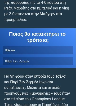
της παρουσίας της το 4-0 κόντρα στη 
Ρεάλ Μαδρίτης στα ημιτελικά και η νίκη 
με 2-0 απέναντι στην Μπάγερν στα 
προημιτελικά.
Ποιος θα κατακτήσει το 
τρόπαιο;
Τσέλσι
0
%
Παρί Σεν Ζερμέν
0
%
Για 9η φορά στην ιστορία τους Τσέλσι 
και Παρί Σεν Ζερμέν έρχονται 
αντιμέτωπες. Μάλιστα και οι οκτώ 
προηγούμενες «μονομαχίες» τους ήταν 
στο πλαίσιο του Champions League. 
Τρεις νίκες μετρούν οι Παριζιάνοι, δύο 