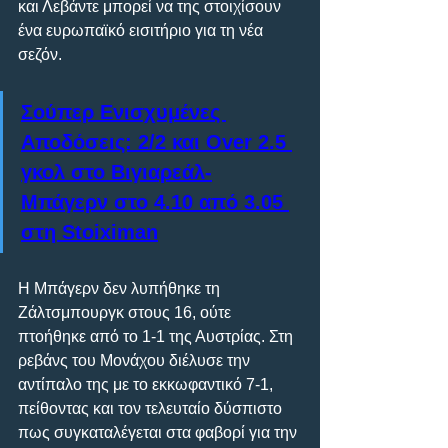
και Λεβάντε μπορεί να της στοιχίσουν 
ένα ευρωπαϊκό εισιτήριο για τη νέα 
σεζόν.
Σούπερ Ενισχυμένες 
Αποδόσεις: 2/2 και Οver 2.5 
γκολ στο Βιγιαρεάλ-
Μπάγερν στο 4.10 από 3.05 
στη Stoiximan
Η Μπάγερν δεν λυπήθηκε τη 
Ζάλτσμπουργκ στους 16, ούτε 
πτοήθηκε από το 1-1 της Αυστρίας. Στη 
ρεβάνς του Μονάχου διέλυσε την 
αντίπαλο της με το εκκωφαντικό 7-1, 
πείθοντας και τον τελευταίο δύσπιστο 
πως συγκαταλέγεται στα φαβορί για την 