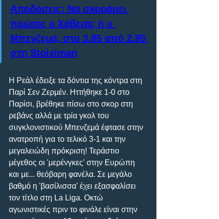
Αποδόσεις: Να σκοράρει 
πρώτος ο Χάβερτς ή ο 
Μπενζεμά, στο 3.85 από 2.85 
στη Stoiximan
Η Ρεάλ έδειξε τα δόντια της κόντρα στη 
Παρί Σεν Ζερμέν. Ηττήθηκε 1-0 στο 
Παρίσι, βρέθηκε πίσω στο σκορ στη 
ρεβάνς αλλά με τρία γκολ του 
συγκλονιστικού Μπενζεμά έφτασε στην 
ανατροπή για το τελικό 3-1 και την 
μεγαλειώδη πρόκριση! Τεράστιο 
μέγεθος οι 'μερένγκες' στην Ευρώπη 
και με... θεόβαρη φανέλα. Σε μεγάλο 
βαθμό η 'βασίλισσα' έχει εξασφαλίσει 
τον τίτλο στη La Liga. Οκτώ 
αγωνιστικές πριν το φινάλε είναι στην 