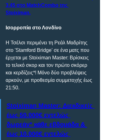
3.45 στο MatchCombo της 
Stoiximan.
Ισορροπία στο Λονδίνο
Η Τσέλσι περιμένει τη Ρεάλ Μαδρίτης 
στο 'Stamford Bridge' σε ένα ματς που 
έρχεται με Stoiximan Master: Βρίσκεις 
το τελικό σκορ και τον πρώτο σκόρερ 
και κερδίζεις*! Μόνο δύο προβλέψεις 
αρκούν, με προθεσμία συμμετοχής έως 
21:50.
Stoiximan Master: Διεκδικείς 
έως 50.000€ εντελώς 
δωρεάν* κάθε εβδομάδα & 
έως 10.000€ εντελώς 