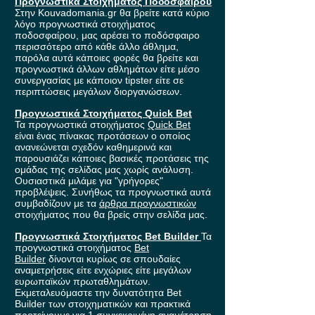
Προγνωστικά Στοιχήματος Ποδοσφαίρου
Στην Kouvadomania.gr θα βρείτε κατά κύριο
λόγο προγνωστικά στοιχήματος
ποδοσφαίρου, μας αρέσει το ποδόσφαιρο
περισσότερο από κάθε άλλο άθλημα,
παρόλα αυτά κάποιες φορές θα βρείτε και
προγνωστικά άλλων αθλημάτων είτε μέσο
συνεργασίας με κάποιον tipster είτε σε
περιπτώσεις μεγάλων διοργανώσεων.
Προγνωστικά Στοιχήματος Quick Bet
Τα προγνωστικά στοιχήματος
Quick Bet
είναι ένας πίνακας προτάσεων ο οποίος
ανανεώνεται σχεδόν καθημερινά και
παρουσιάζει κάποιες βασικές προτάσεις της
ομάδας της σελίδας μας χωρίς ανάλυση.
Ουσιαστικά μιλάμε για "γρήγορες"
προβλέψεις. Συνήθως τα προγνωστικά αυτά
συμβαδίζουν με τα
άρθρα προγνωστικών
στοιχήματος που θα βρείς στην σελίδα μας.
Προγνωστικά Στοιχήματος Bet Builder
Τα
προγνωστικά στοιχήματος
Bet
Builder
δίνονται κυρίως σε σπουδαίες
αναμετρήσεις είτε ενχώριες είτε μεγάλων
ευρωπαϊκών πρωταθλημάτων.
Εκμεταλευόμαστε την δυνατότητα Bet
Builder των στοιχηματικών και πρακτικά
προτείνουμε για 1 συγκεκριμένη αναμέτρηση