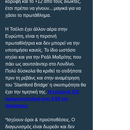
κορυφή και το +12 από τους διώκτες, 
έτσι πρέπει να γίνουν... μαγικά για να 
χάσει το πρωτάθλημα.
Η Τσέλσι έχει άλλον αέρα στην 
Ευρώπη, είναι η περσινή 
πρωταθλήτρια και δεν μπορεί να την 
υποτιμήσει κανείς. Το ίδιο ωστόσο 
ισχύει και για την Ρεάλ Μαδρίτης που 
πάει ως αουτσάιντερ στο Λονδίνο. 
Πολύ δύσκολα θα κριθεί το οτιδήποτε 
πριν τη ρεβάνς και στην αναμέτρηση 
του 'Stamford Bridge' η σκοπιμότητα θα 
έχει την τιμητική της. 
Η επιλογή Χ/Χ 
ημίχρονο/τελικό στο 4.90 της 
Stoiximan.
*Ισχύουν όροι & προϋποθέσεις. Ο 
διαγωνισμός είναι δωρεάν και δεν 