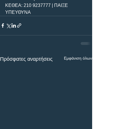
ΚΕΘΕΑ: 210 9237777 | ΠΑΙΞΕ 
ΥΠΕΥΘΥΝΑ
Εμφάνιση όλων
Πρόσφατες αναρτήσεις