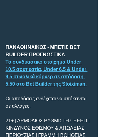
ΠΑΝΑΘΗΝΑΪΚΟΣ - ΜΠΕΤΙΣ BET 
BUILDER ΠΡΟΓΝΩΣΤΙΚΑ
Το συνδυαστικό στοίχημα Under 
10.5 σουτ εστία, Under 6.5 & Under 
9.5 συνολικά κόρνερ σε απόδοση 
5.50 στο Bet Builder της Stoiximan.
Οι αποδόσεις ενδέχεται να υπόκεινται 
σε αλλαγές.
21+ | ΑΡΜΟΔΙΟΣ ΡΥΘΜΙΣΤΗΣ ΕΕΕΠ | 
ΚΙΝΔΥΝΟΣ ΕΘΙΣΜΟΥ & ΑΠΩΛΕΙΑΣ 
ΠΕΡΙΟΥΣΙΑΣ | ΓΡΑΜΜΗ ΒΟΗΘΕΙΑΣ 