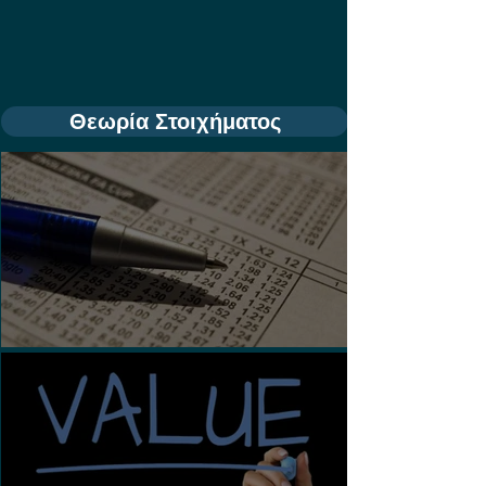
Θεωρία Στοιχήματος
Τι είναι τα Ασιατικά Χάντικαπ;