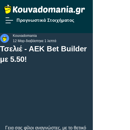
Προγνωστικά Στοιχήματος
Kouvadomania
12 Μαρ
διαβάστηκε 1 λεπτά
Τσελιέ - ΑΕΚ Bet Builder
με 5.50!
Γεια σας φίλοι αναγνώστες, με το θετικό 