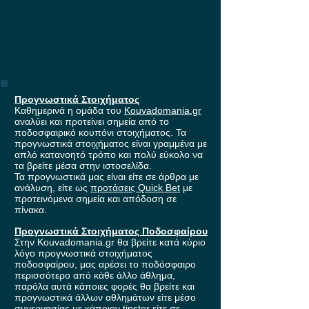
Προγνωστικά Στοιχήματος
Καθημερινά η ομάδα του
Kouvadomania.gr
αναλύει και προτείνει σημεία από το
ποδοσφαιρικό κουπόνι στοιχήματος. Τα
προγνωστικά στοιχήματος είναι γραμμένα με
απλό κατανοητό τρόπο και πολύ εύκολο να
τα βρείτε μέσα στην ιστοσελίδα.
Τα προγνωστικά μας είναι είτε σε άρθρα με
ανάλυση, είτε ως
προτάσεις Quick Bet
με
προτεινόμενα σημεία και απόδοση σε
πίνακα.
Προγνωστικά Στοιχήματος Ποδοσφαίρου
Στην Kouvadomania.gr θα βρείτε κατά κύριο
λόγο προγνωστικά στοιχήματος
ποδοσφαίρου, μας αρέσει το ποδόσφαιρο
περισσότερο από κάθε άλλο άθλημα,
παρόλα αυτά κάποιες φορές θα βρείτε και
προγνωστικά άλλων αθλημάτων είτε μέσο
συνεργασίας με κάποιον tipster είτε σε