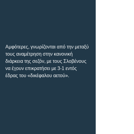
Αμφότερες, γνωρίζονται από την μεταξύ 
τους αναμέτρηση στην κανονική 
διάρκεια της σεζόν, με τους Σλοβένους 
να έχουν επικρατήσει με 3-1 εντός 
έδρας του «δικέφαλου αετού».