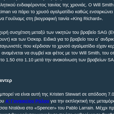
λητικού ενδιαφέροντος ταινίας της χρονιάς. O Will Smit
iximan να πάρει το χρυσό αγαλματίδιο καθώς ενσαρκώνει
α Γουίλιαμς στη βιογραφική ταινία «King Richard».
χυρή συσχέτιση μεταξύ των νικητών του βραβείο SAG (
ντ) και των Όσκαρ. Ειδικά για το βραβείο του α΄ ανδρικ
αγωνιστές που κέρδισαν το χρυσό αγαλματίδιο είχαν κερδ
 αναμένεται να συμβεί και φέτος με τον Will Smith, του ο
ο 1.50 στο 1.10 μετά την ανακοίνωση των βραβείων SA
ιντερ
πορεί να είναι αυτή της Kristen Stewart σε απόδοση 7.0
ου 
Α’ Γυναικείου Ρόλου
 για την εκπληκτική της μεταμό
ισσα Νταϊάνα στο «Spencer» του Pablo Larrain. Μέχρι πρ