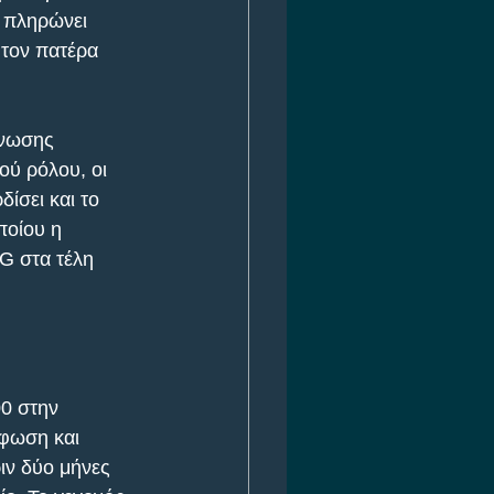
h πληρώνει 
 τον πατέρα 
Ενωσης 
ού ρόλου, οι 
ίσει και το 
ποίου η 
G στα τέλη 
0 στην 
ρφωση και 
ιν δύο μήνες 