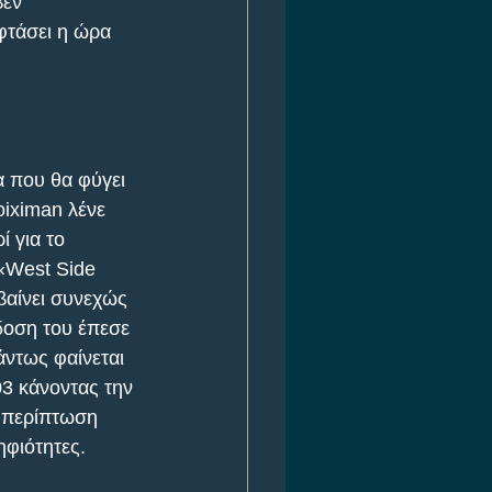
βεν 
φτάσει η ώρα 
α που θα φύγει 
oiximan λένε 
 για το 
 «West Side 
βαίνει συνεχώς 
δοση του έπεσε 
άντως φαίνεται 
03 κάνοντας την 
ε περίπτωση 
ηφιότητες.