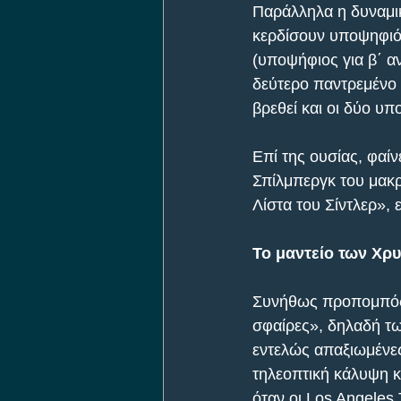
Παράλληλα η δυναμικ
κερδίσουν υποψηφιότ
(υποψήφιος για β΄ αν
δεύτερο παντρεμένο 
βρεθεί και οι δύο υ
Επί της ουσίας, φαίν
Σπίλμπεργκ του μακρ
Λίστα του Σίντλερ», 
Το μαντείο των Χ
Συνήθως προπομπός γ
σφαίρες», δηλαδή τω
εντελώς απαξιωμένες,
τηλεοπτική κάλυψη κ
όταν οι Los Angeles