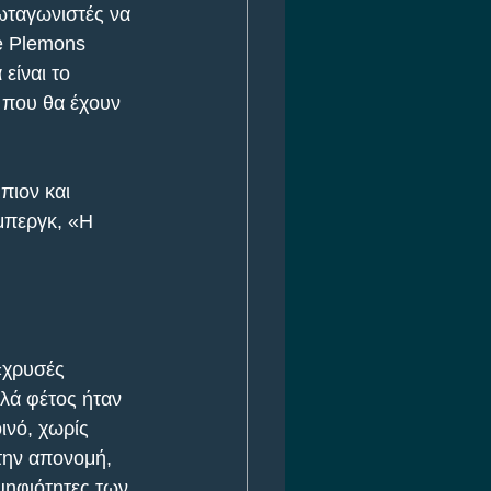
ωταγωνιστές να 
e Plemons 
είναι το 
 που θα έχουν 
πιον και 
μπεργκ, «Η 
«χρυσές 
λά φέτος ήταν 
ινό, χωρίς 
την απονομή, 
ψηφιότητες των 