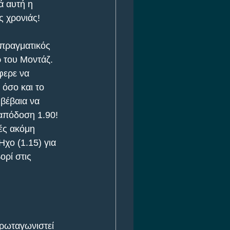
ά αυτή η 
ς χρονιάς!
 πραγματικός 
ρ του Μοντάζ. 
φερε να 
 όσο και το 
 βέβαια να 
 απόδοση 1.90! 
τές ακόμη 
χο (1.15) για 
ορί στις 
πρωταγωνιστεί 