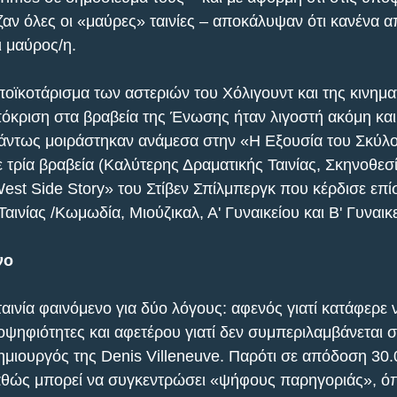
ν όλες οι «μαύρες» ταινίες – αποκάλυψαν ότι κανένα α
ι μαύρος/η.
ποϊκοτάρισμα των αστεριών του Χόλιγουντ και της κινημ
πόκριση στα βραβεία της Ένωσης ήταν λιγοστή ακόμη και
πάντως μοιράστηκαν ανάμεσα στην «Η Εξουσία του Σκύλο
τρία βραβεία (Καλύτερης Δραματικής Ταινίας, Σκηνοθεσί
est Side Story» του Στίβεν Σπίλμπεργκ που κέρδισε επίσ
αινίας /Κωμωδία, Μιούζικαλ, Α' Γυναικείου και Β' Γυναικε
νο
ταινία φαινόμενο για δύο λόγους: αφενός γιατί κατάφερε 
ψηφιότητες και αφετέρου γιατί δεν συμπεριλαμβάνεται σ
μιουργός της Denis Villeneuve. Παρότι σε απόδοση 30.0
θώς μπορεί να συγκεντρώσει «ψήφους παρηγοριάς», όπω