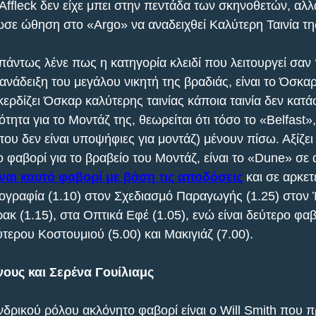
Affleck δεν είχε μπει στην πεντάδα των σκηνοθετών, αλλ
ωσε ώθηση στο «Argo» να αναδειχθεί Καλύτερη Ταινία τη
 πάντως λένε πως η κατηγορία κλειδί που λειτουργεί σαν
νάδειξη του μεγάλου νικητή της βραδιάς, είναι το Όσκα
ερδίζει Όσκαρ καλύτερης ταινίας κάποια ταινία δεν κατά
τα για το Μοντάζ της, θεωρείται ότι τόσο το «Belfast»,
ου δεν είναι υποψήφιες για μοντάζ) μένουν πίσω. Αξίζει
ο φαβορί για το βραβείο του Μοντάζ, είναι το «Dune» σε
ναι καυτό φαβορί με βάση τις αποδόσεις
 και σε αρκε
ογραφία (1.10) στον Σχεδιασμό Παραγωγής (1.25) στον Ή
κ (1.15), στα Οπτικά Εφέ (1.05), ενώ είναι δεύτερο φαβ
τερου Κοστουμιού (5.00) και Μακιγιάζ (7.00).
ους και Σερένα Γουίλιαμς
ανδρικού ρόλου ακλόνητο φαβορί είναι ο Will Smith που 