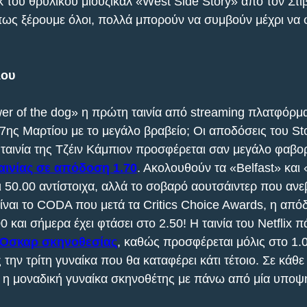
κ του θρυλικού μιούζικαλ «West Side Story» από τον Στί
ως ξέρουμε όλοι, πολλά μπορούν να συμβούν μέχρι να 
λου
wer of the dog» η πρώτη ταινία από streaming πλατφόρμ
27ης Μαρτίου με το μεγάλο βραβείο; Οι αποδόσεις του St
ταινία της Τζέιν Κάμπιον προσφέρεται σαν μεγάλο φαβορί
αινίας σε απόδοση 1.70
. Ακολουθούν τα «Belfast» και
ι 50.00 αντίστοιχα, αλλά το σοβαρό αουτσάιντερ που ανε
είναι το CODA που μετά τα Critics Choice Awards, η από
0 και σήμερα έχει φτάσει στο 2.50! Η ταινία του Netflix π
Όσκαρ σκηνοθεσίας
, καθώς προσφέρεται μόλις στο 1.
την τρίτη γυναίκα που θα καταφέρει κάτι τέτοιο. Σε κάθ
νει η μοναδική γυναίκα σκηνοθέτης με πάνω από μία υποψ