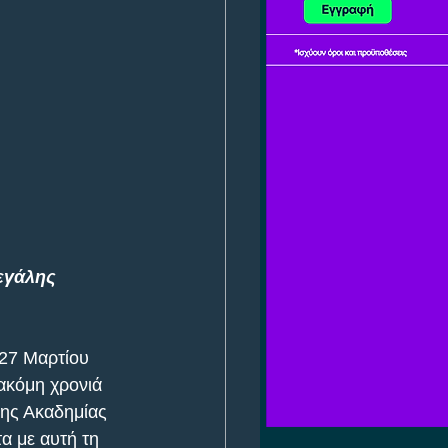
εγάλης 
27 Μαρτίου 
 ακόμη χρονιά 
ης Ακαδημίας 
α με αυτή τη 