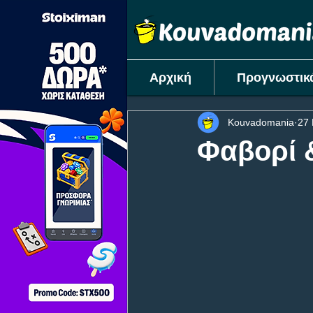
Αρχική
Προγνωστικ
Kouvadomania
27
Φαβορί 