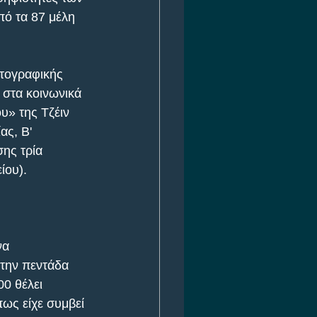
πό τα 87 μέλη 
ατογραφικής 
 στα κοινωνικά 
υ» της Τζέιν 
ας, Β' 
ης τρία 
ίου).
να 
την πεντάδα 
0 θέλει 
ς είχε συμβεί 