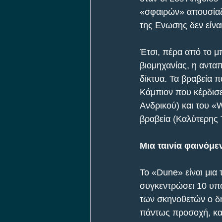
«σφαιρών» απουσίαζα
της Ενωσης δεν είνα
Έτσι, πέρα από το μ
βιομηχανίας, η αντα
δίκτυα. Τα βραβεία 
Κάμπιον που κέρδισε 
Ανδρικού) και του «W
βραβεία (Καλύτερης Τ
Μια ταινία φαινόμε
Το «Dune» είναι μια 
συγκεντρώσει 10 υπο
των σκηνοθετών ο δη
πάντως προσοχή, κα