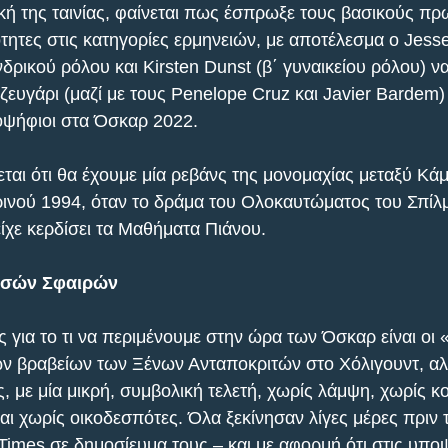
ή της ταινίας, φαίνεται πως έσπρωξε τους βασικούς πρ
ητες στις κατηγορίες ερμηνειών, με αποτέλεσμα ο Jess
δρικού ρόλου και Kirsten Dunst (β΄ γυναικείου ρόλου) να 
ζευγάρι (μαζί με τους Penelope Cruz και Javier Bardem)
ποψήφιοι στα Όσκαρ 2022.
εται ότι θα έχουμε μία ρεβάνς της μονομαχίας μεταξύ Κάμ
ινού 1994, όταν το δράμα του Ολοκαυτώματος του Σπίλ
είχε κερδίσει τα Μαθήματα Πιάνου.
ρυσών Σφαιρών
ια το τι να περιμένουμε στην ώρα των Όσκαρ είναι οι 
ν βραβείων των Ξένων Ανταποκριτών στο Χόλιγουντ, αλ
 με μία μικρή, συμβολική τελετή, χωρίς λάμψη, χωρίς κο
αι χωρίς οικοδεσπότες. Όλα ξεκίνησαν λίγες μέρες πριν 
 Times σε δημοσίευμα τους – και με αφορμή ότι στις υπο