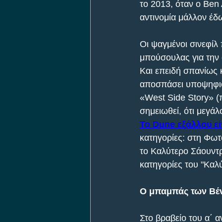
το 2013, όταν ο Ben 
αντινομία μάλλον έδ
Οι ψαγμένοι σινεφίλ
μπούσουλας για την α
Και επειδή σπανίως κ
αποσπάσει υποψηφιότη
«West Side Story» (π
σημειωθεί, ότι μεγάλ
Το Dune εξάλλου εί
κατηγορίες: στη Φωτ
το Καλύτερο Σάουντρα
κατηγορίες του "Καλύ
Ο μπαμπάς των Βέν
Στο βραβείο του α΄ 