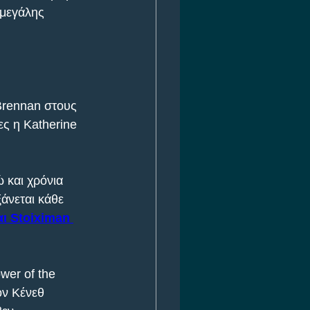
 μεγάλης 
 Brennan στους 
ες η Katherine 
 και χρόνια 
ξάνεται κάθε 
ι Stoiximan 
wer of the 
ον Κένεθ 