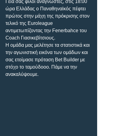
Γεια σας φίλοι αναγνώστες, στις 18:00 
ώρα Ελλάδας ο Παναθηναϊκός πέφτει 
πρώτος στην μάχη της πρόκρισης στον 
τελικό της Euroleague 
αντιμετωπίζοντας την Fenerbahce του 
Coach Γιασικεβίτσιους.
Η ομάδα μας μελέτησε τα στατιστικά και 
την αγωνιστική εικόνα των ομάδων και 
σας ετοίμασε πρόταση Bet Builder με 
στόχο το ταμούδοοο. Πάμε να την 
ανακαλύψουμε.