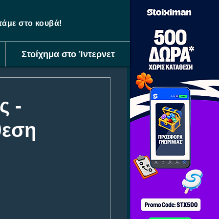
ετάμε στο κουβά!
Στοίχημα στο Ίντερνετ
ς -
θεση