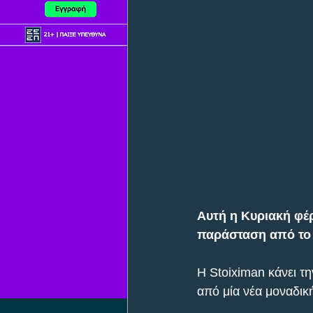
Αυτή η Κυριακή φέρ
παράσταση από το 
Η Stoiximan κάνει τη
από μία νέα μοναδικ