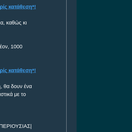
ρίς κατάθεση*!
α, καθώς κι 
έον, 1000 
ρίς κατάθεση*!
, θα δουν ένα 
στικά με το 
ΠΕΡΙΟΥΣΙΑΣ| 