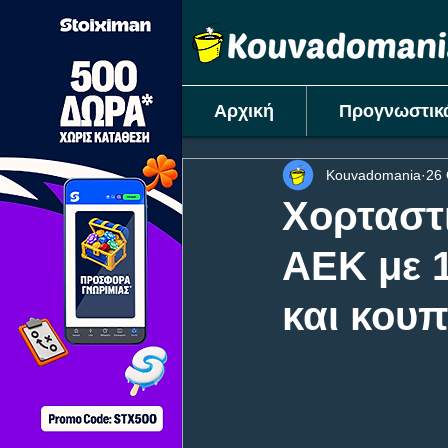
Αρχική
Προγνωστικ
Kouvadomania
26 
Χορταστι
ΑΕΚ με 
και κουπ