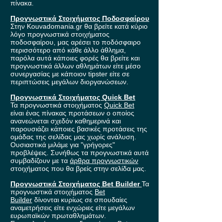
πίνακα.
Προγνωστικά Στοιχήματος Ποδοσφαίρου
Στην Kouvadomania.gr θα βρείτε κατά κύριο
λόγο προγνωστικά στοιχήματος
ποδοσφαίρου, μας αρέσει το ποδόσφαιρο
περισσότερο από κάθε άλλο άθλημα,
παρόλα αυτά κάποιες φορές θα βρείτε και
προγνωστικά άλλων αθλημάτων είτε μέσο
συνεργασίας με κάποιον tipster είτε σε
περιπτώσεις μεγάλων διοργανώσεων.
Προγνωστικά Στοιχήματος Quick Bet
Τα προγνωστικά στοιχήματος
Quick Bet
είναι ένας πίνακας προτάσεων ο οποίος
ανανεώνεται σχεδόν καθημερινά και
παρουσιάζει κάποιες βασικές προτάσεις της
ομάδας της σελίδας μας χωρίς ανάλυση.
Ουσιαστικά μιλάμε για "γρήγορες"
προβλέψεις. Συνήθως τα προγνωστικά αυτά
συμβαδίζουν με τα
άρθρα προγνωστικών
στοιχήματος που θα βρείς στην σελίδα μας.
Προγνωστικά Στοιχήματος Bet Builder
Τα
προγνωστικά στοιχήματος
Bet
Builder
δίνονται κυρίως σε σπουδαίες
αναμετρήσεις είτε ενχώριες είτε μεγάλων
ευρωπαϊκών πρωταθλημάτων.