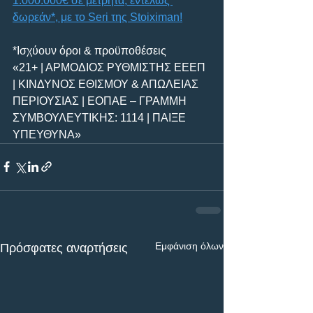
1.000.000€ σε μετρητά, εντελώς 
δωρεάν*, με το Seri της Stoiximan!
*Ισχύουν όροι & προϋποθέσεις
«21+ | ΑΡΜΟΔΙΟΣ ΡΥΘΜΙΣΤΗΣ ΕΕΕΠ 
| ΚΙΝΔΥΝΟΣ ΕΘΙΣΜΟΥ & ΑΠΩΛΕΙΑΣ 
ΠΕΡΙΟΥΣΙΑΣ | ΕΟΠΑΕ – ΓΡΑΜΜΗ 
ΣΥΜΒΟΥΛΕΥΤΙΚΗΣ: 1114 | ΠΑΙΞΕ 
ΥΠΕΥΘΥΝΑ»
Εμφάνιση όλων
Πρόσφατες αναρτήσεις