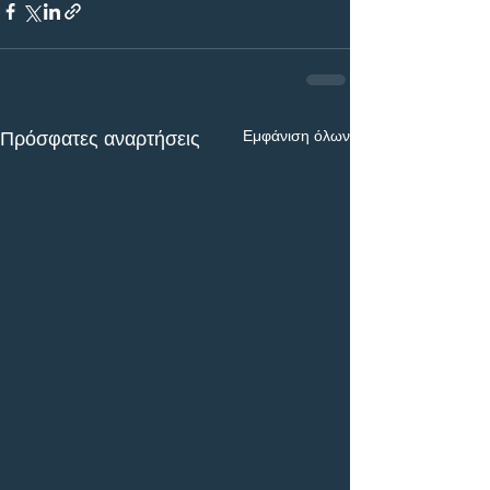
Εμφάνιση όλων
Πρόσφατες αναρτήσεις