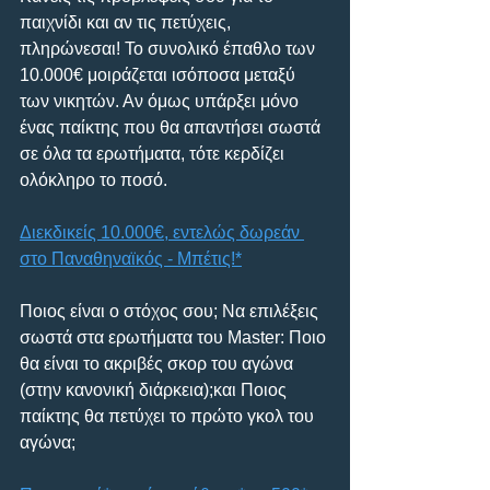
παιχνίδι και αν τις πετύχεις, 
πληρώνεσαι! Το συνολικό έπαθλο των 
10.000€ μοιράζεται ισόποσα μεταξύ 
των νικητών. Αν όμως υπάρξει μόνο 
ένας παίκτης που θα απαντήσει σωστά 
σε όλα τα ερωτήματα, τότε κερδίζει 
ολόκληρο το ποσό. 
Διεκδικείς 10.000€, εντελώς δωρεάν 
στο Παναθηναϊκός - Μπέτις!*
Ποιος είναι ο στόχος σου; Να επιλέξεις 
σωστά στα ερωτήματα του Master: Ποιο 
θα είναι το ακριβές σκορ του αγώνα 
(στην κανονική διάρκεια);και Ποιος 
παίκτης θα πετύχει το πρώτο γκολ του 
αγώνα; 