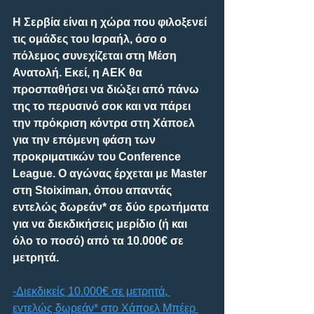
Η Σερβία είναι η χώρα που φιλοξενεί 
τις ομάδες του Ισραήλ, όσο ο 
πόλεμος συνεχίζεται στη Μέση 
Ανατολή. Εκεί, η ΑΕΚ θα 
προσπαθήσει να διώξει από πάνω 
της το περυσινό σοκ και να πάρει 
την πρόκριση κόντρα στη Χάποελ 
για την επόμενη φάση των 
προκριματικών του Conference 
League. Ο αγώνας έρχεται με Master 
στη Stoiximan, όπου απαντάς 
εντελώς δωρεάν* σε δύο ερωτήματα 
για να διεκδικήσεις μερίδιο (ή και 
όλο το ποσό) από τα 10.000€ σε 
μετρητά.
-Διεκδικείς 10.000€ σε μετρητά, 
εντελώς δωρεάν* στο Χάποελ Μπέερ 