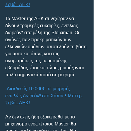
Σεβά - ΑΕΚ!
Τα Master της ΑΕΚ συνεχίζουν να 
δίνουν τρομερές ευκαιρίες, εντελώς 
δωρεάν* στα μέλη της Stoiximan. Οι 
αγώνες των προκριματικών των 
ελληνικών ομάδων, αποτελούν τη βάση 
για αυτό και όπως και στις 
αναμετρήσεις της περασμένης 
εβδομάδας, έτσι και τώρα, μοιράζονται 
πολύ σημαντικά ποσά σε μετρητά.
-Διεκδικείς 10.000€ σε μετρητά, 
εντελώς δωρεάν* στο Χάποελ Μπέερ 
Σεβά - ΑΕΚ!
Αν δεν έχεις ήδη εξοικειωθεί με το 
μηχανισμό ενός τέτοιου Master, θα 
πρέπει απλά να κάνεις το εξής. Να 