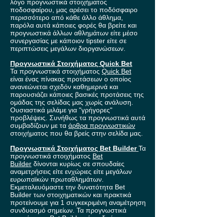
λόγο προγνωστικά στοιχήματος
ποδοσφαίρου, μας αρέσει το ποδόσφαιρο
περισσότερο από κάθε άλλο άθλημα,
παρόλα αυτά κάποιες φορές θα βρείτε και
προγνωστικά άλλων αθλημάτων είτε μέσο
συνεργασίας με κάποιον tipster είτε σε
περιπτώσεις μεγάλων διοργανώσεων.
Προγνωστικά Στοιχήματος Quick Bet
Τα προγνωστικά στοιχήματος
Quick Bet
είναι ένας πίνακας προτάσεων ο οποίος
ανανεώνεται σχεδόν καθημερινά και
παρουσιάζει κάποιες βασικές προτάσεις της
ομάδας της σελίδας μας χωρίς ανάλυση.
Ουσιαστικά μιλάμε για "γρήγορες"
προβλέψεις. Συνήθως τα προγνωστικά αυτά
συμβαδίζουν με τα
άρθρα προγνωστικών
στοιχήματος που θα βρείς στην σελίδα μας.
Προγνωστικά Στοιχήματος Bet Builder
Τα
προγνωστικά στοιχήματος
Bet
Builder
δίνονται κυρίως σε σπουδαίες
αναμετρήσεις είτε ενχώριες είτε μεγάλων
ευρωπαϊκών πρωταθλημάτων.
Εκμεταλευόμαστε την δυνατότητα Bet
Builder των στοιχηματικών και πρακτικά
προτείνουμε για 1 συγκεκριμένη αναμέτρηση
συνδυασμό σημείων. Τα προγνωστικά