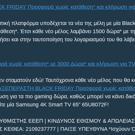
FRIDAY Προσφορά χωρίς κατάθεση* και κλήρωση για
τική πλατφόρμα υποδέχεται τα νέα της μέλη με μία Black
θεση*. Έτσι κάθε νέο μέλος λαμβάνει 1500 δώρα* με τη
ει και στην ταυτοποίηση του λογαριασμού του θα λάβει
ορά χωρίς κατάθεση* με 3000 Δώρα* και κλήρωση για ΤV
εν σταματούν εδώ! Ταυτόχρονα κάθε νέο μέλος που θα κά
AΞΕΠΕΡΑΣΤΗ BLACK FRIDAY Προσφορά χωρίς κατάθε
ση για τα πιο gaming δώρα, καθώς μπορεί να κάνει δικό 
είτε μία Samsung 4K Smart TV 65” 65U8072F!
ΡΥΘΜΙΣΤΗΣ ΕΕΕΠ | ΚΙΝΔΥΝΟΣ ΕΘΙΣΜΟΥ & ΑΠΩΛΕΙΑΣ 
ΕΘΕΑ: 2109237777 | ΠΑΙΞΕ ΥΠΕΥΘΥΝΑ *Ισχύουν Ό