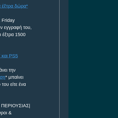
 έξτρα δώρα*
 Friday 
ν εγγραφή του, 
 έξτρα 1500 
 και PS5
νει την 
ση
* μπαίνει 
του είτε ένα 
ΠΕΡΙΟΥΣΙΑΣ| 
ροι & 