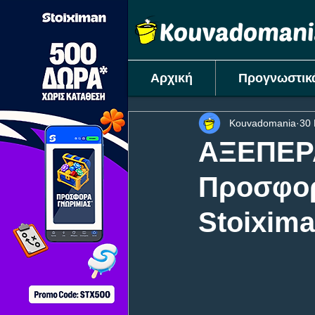
Αρχική
Προγνωστικ
Kouvadomania
30 
AΞΕΠΕΡ
Προσφορ
Stoixima