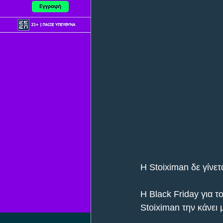
H Stoiximan δε γίνετ
H Black Friday για τ
Stoiximan την κάνε