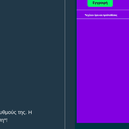
ρυθμούς της. Η 
η*! 