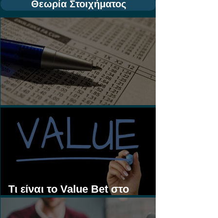
Θεωρία Στοιχήματος
Τι είναι τα Ασιατικά Χάντικαπ;
Τι είναι το Value Bet στο
Στοίχημα;