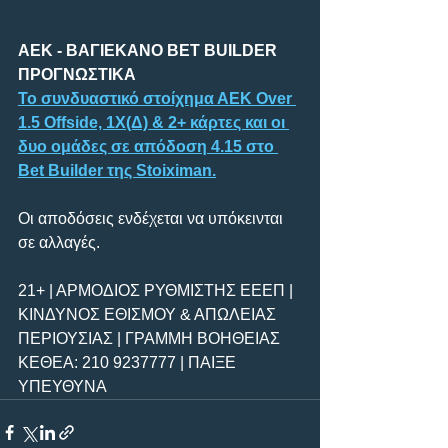
AEK - ΒΑΓΙΕΚΑΝΟ BET BUILDER 
ΠΡΟΓΝΩΣΤΙΚΑ
Το συνδυαστικό στοίχημα ΑΕΚ Over 
1.5 Offside, 1Χ(Δ) & 2+ κάρτες και οι 
δυο ομάδες σε απόδοση 4.15 στο 
Bet Builder της Stoiximan.
Οι αποδόσεις ενδέχεται να υπόκεινται 
σε αλλαγές.
21+ | ΑΡΜΟΔΙΟΣ ΡΥΘΜΙΣΤΗΣ ΕΕΕΠ | 
ΚΙΝΔΥΝΟΣ ΕΘΙΣΜΟΥ & ΑΠΩΛΕΙΑΣ 
ΠΕΡΙΟΥΣΙΑΣ | ΓΡΑΜΜΗ ΒΟΗΘΕΙΑΣ 
ΚΕΘΕΑ: 210 9237777 | ΠΑΙΞΕ 
ΥΠΕΥΘΥΝΑ