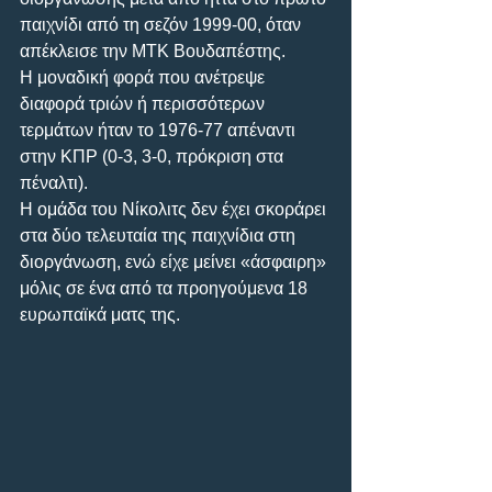
παιχνίδι από τη σεζόν 1999-00, όταν 
απέκλεισε την ΜΤΚ Βουδαπέστης. 
Η μοναδική φορά που ανέτρεψε 
διαφορά τριών ή περισσότερων 
τερμάτων ήταν το 1976-77 απέναντι 
στην ΚΠΡ (0-3, 3-0, πρόκριση στα 
πέναλτι). 
Η ομάδα του Νίκολιτς δεν έχει σκοράρει 
στα δύο τελευταία της παιχνίδια στη 
διοργάνωση, ενώ είχε μείνει «άσφαιρη» 
μόλις σε ένα από τα προηγούμενα 18 
ευρωπαϊκά ματς της.