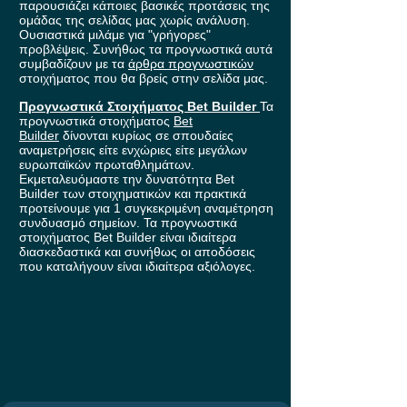
παρουσιάζει κάποιες βασικές προτάσεις της
ομάδας της σελίδας μας χωρίς ανάλυση.
Ουσιαστικά μιλάμε για "γρήγορες"
προβλέψεις. Συνήθως τα προγνωστικά αυτά
συμβαδίζουν με τα
άρθρα προγνωστικών
στοιχήματος που θα βρείς στην σελίδα μας.
Προγνωστικά Στοιχήματος Bet Builder
Τα
προγνωστικά στοιχήματος
Bet
Builder
δίνονται κυρίως σε σπουδαίες
αναμετρήσεις είτε ενχώριες είτε μεγάλων
ευρωπαϊκών πρωταθλημάτων.
Εκμεταλευόμαστε την δυνατότητα Bet
Builder των στοιχηματικών και πρακτικά
προτείνουμε για 1 συγκεκριμένη αναμέτρηση
συνδυασμό σημείων. Τα προγνωστικά
στοιχήματος Bet Builder είναι ιδιαίτερα
διασκεδαστικά και συνήθως οι αποδόσεις
που καταλήγουν είναι ιδιαίτερα αξιόλογες.