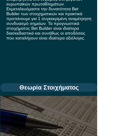
ευρωπαϊκών πρωταθλημάτων.
Εκμεταλευόμαστε την δυνατότητα Bet
Builder των στοιχηματικών και πρακτικά
προτείνουμε για 1 συγκεκριμένη αναμέτρηση
συνδυασμό σημείων. Τα προγνωστικά
στοιχήματος Bet Builder είναι ιδιαίτερα
διασκεδαστικά και συνήθως οι αποδόσεις
που καταλήγουν είναι ιδιαίτερα αξιόλογες.
Θεωρία Στοιχήματος