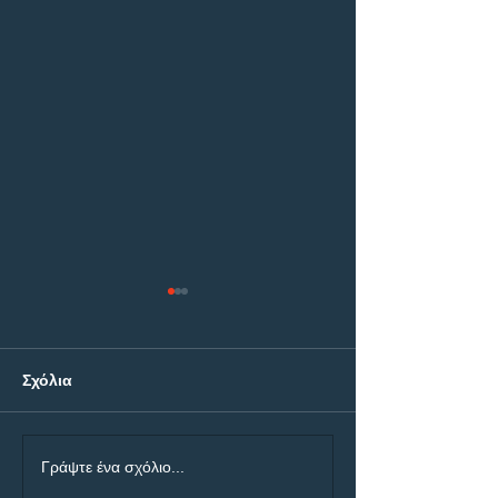
Σχόλια
Προγνωστικά Ημέρας
ΠΑΟΚ - Άντερλε
Γράψτε ένα σχόλιο...
07/08
μάχη για τη εί