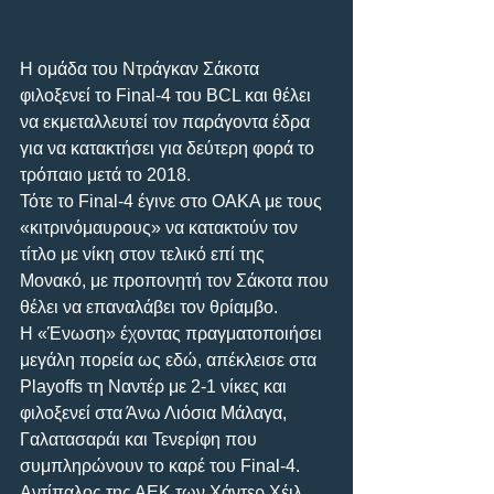
Η ομάδα του Ντράγκαν Σάκοτα 
φιλοξενεί το Final-4 του BCL και θέλει 
να εκμεταλλευτεί τον παράγοντα έδρα 
για να κατακτήσει για δεύτερη φορά το 
τρόπαιο μετά το 2018.
Τότε το Final-4 έγινε στο ΟΑΚΑ με τους 
«κιτρινόμαυρους» να κατακτούν τον 
τίτλο με νίκη στον τελικό επί της 
Μονακό, με προπονητή τον Σάκοτα που 
θέλει να επαναλάβει τον θρίαμβο.
Η «Ένωση» έχοντας πραγματοποιήσει 
μεγάλη πορεία ως εδώ, απέκλεισε στα 
Playoffs τη Ναντέρ με 2-1 νίκες και 
φιλοξενεί στα Άνω Λιόσια Μάλαγα, 
Γαλατασαράι και Τενερίφη που 
συμπληρώνουν το καρέ του Final-4.
Αντίπαλος της ΑΕΚ των Χάντερ Χέιλ, 