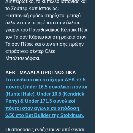
Διηπειρωτικό, το κύπελλο Ισπανίας και 
το Σούπερ Καπ Ισπανίας.
Η ισπανική ομάδα στηρίζεται μεταξύ 
άλλων στην περιφέρεια στον άλλοτε 
γκαρντ του Παναθηναϊκού Κέντρικ Πέρι, 
τον Τάισον Κάρτερ και στη ρακέτα στον 
Τάισον Πέρες και στον επίσης πρώην 
«πράσινο» σέντερ Όλεκ 
Μπαλτσερόφσκι.
ΑΕΚ - ΜΑΛΑΓΑ ΠΡΟΓΝΩΣΤΙΚΑ
Το συνδυαστικό στοίχημα AEK +7.5 
πόντοι, Under 16.5 συνολικοί πόντοι 
(Huntel Hale), Under 10.5 (Kendrick 
Perry) & Under 171.5 συνολικοί 
πόντοι στον αγώνα σε απόδοση 
6.50 στο Bet Builder της Stoiximan.
Οι αποδόσεις ενδέχεται να υπόκεινται 