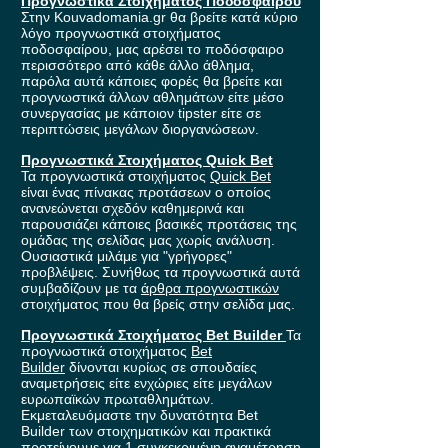
Προγνωστικά Στοιχήματος Ποδοσφαίρου
Στην Kouvadomania.gr θα βρείτε κατά κύριο
λόγο προγνωστικά στοιχήματος
ποδοσφαίρου, μας αρέσει το ποδόσφαιρο
περισσότερο από κάθε άλλο άθλημα,
παρόλα αυτά κάποιες φορές θα βρείτε και
προγνωστικά άλλων αθλημάτων είτε μέσο
συνεργασίας με κάποιον tipster είτε σε
περιπτώσεις μεγάλων διοργανώσεων.
Προγνωστικά Στοιχήματος Quick Bet
Τα προγνωστικά στοιχήματος
Quick Bet
είναι ένας πίνακας προτάσεων ο οποίος
ανανεώνεται σχεδόν καθημερινά και
παρουσιάζει κάποιες βασικές προτάσεις της
ομάδας της σελίδας μας χωρίς ανάλυση.
Ουσιαστικά μιλάμε για "γρήγορες"
προβλέψεις. Συνήθως τα προγνωστικά αυτά
συμβαδίζουν με τα
άρθρα προγνωστικών
στοιχήματος που θα βρείς στην σελίδα μας.
Προγνωστικά Στοιχήματος Bet Builder
Τα
προγνωστικά στοιχήματος
Bet
Builder
δίνονται κυρίως σε σπουδαίες
αναμετρήσεις είτε ενχώριες είτε μεγάλων
ευρωπαϊκών πρωταθλημάτων.
Εκμεταλευόμαστε την δυνατότητα Bet
Builder των στοιχηματικών και πρακτικά
προτείνουμε για 1 συγκεκριμένη αναμέτρηση