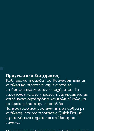
Stoiximan!
Προγνωστικά Στοιχήματος
Καθημερινά η ομάδα του
Kouvadomania.gr
αναλύει και προτείνει σημεία από το
ποδοσφαιρικό κουπόνι στοιχήματος. Τα
προγνωστικά στοιχήματος είναι γραμμένα με
απλό κατανοητό τρόπο και πολύ εύκολο να
τα βρείτε μέσα στην ιστοσελίδα.
Τα προγνωστικά μας είναι είτε σε άρθρα με
ανάλυση, είτε ως
προτάσεις Quick Bet
με
προτεινόμενα σημεία και απόδοση σε
πίνακα.