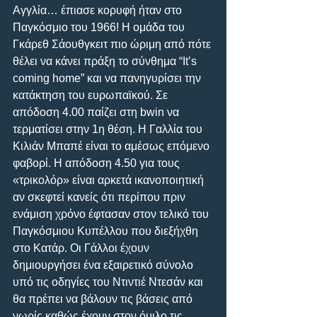
Αγγλία… έπιασε κορυφή ήταν στο 
Παγκόσμιο του 1966! Η ομάδα του 
Γκάρεθ Σάουθγκειτ πιο ώριμη από πότε 
θέλει να κάνει πράξη το σύνθημα “It’s 
coming home” και να πανηγυρίσει την 
κατάκτηση του ευρωπαϊκού. Σε 
απόδοση 4.00 παίζει στη bwin να 
τερματίσει στην 1η θέση. Η Γαλλία του 
Κιλιάν Μπαπέ είναι το αμέσως επόμενο 
φαβορί. Η απόδοση 4.50 για τους 
«τρικολόρ» είναι αρκετά ικανοποιητική 
αν σκεφτεί κανείς ότι περίπου πριν 
ενάμιση χρόνο έφτασαν στον τελικό του 
Παγκόσμιου Κυπέλλου που διεξήχθη 
στο Κατάρ. Οι Γάλλοι έχουν 
δημιουργήσει ένα εξαιρετικό σύνολο 
υπό τις οδηγίες του Ντιντιέ Ντεσάν και 
θα πρέπει να βάλουν τις βάσεις από 
νωρίς καθώς έχουν στον όμιλο τις 