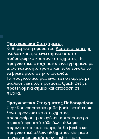
Προγνωστικά Στοιχήματος
Καθημερινά η ομάδα του
Kouvadomania.gr
αναλύει και προτείνει σημεία από το
ποδοσφαιρικό κουπόνι στοιχήματος. Τα
προγνωστικά στοιχήματος είναι γραμμένα με
απλό κατανοητό τρόπο και πολύ εύκολο να
τα βρείτε μέσα στην ιστοσελίδα.
Τα προγνωστικά μας είναι είτε σε άρθρα με
ανάλυση, είτε ως
προτάσεις Quick Bet
με
προτεινόμενα σημεία και απόδοση σε
πίνακα.
Προγνωστικά Στοιχήματος Ποδοσφαίρου
Στην Kouvadomania.gr θα βρείτε κατά κύριο
λόγο προγνωστικά στοιχήματος
ποδοσφαίρου, μας αρέσει το ποδόσφαιρο
περισσότερο από κάθε άλλο άθλημα,
παρόλα αυτά κάποιες φορές θα βρείτε και
προγνωστικά άλλων αθλημάτων είτε μέσο
συνεργασίας με κάποιον tipster είτε σε