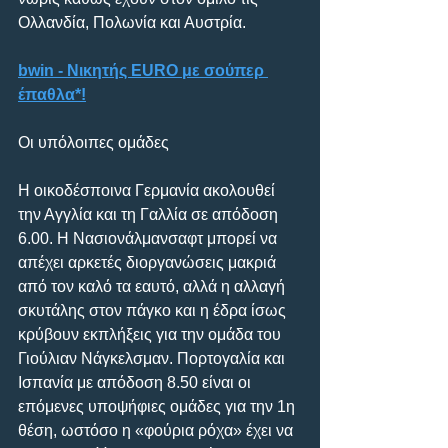
Ολλανδία, Πολωνία και Αυστρία.
bwin - Νικητής EURO με σούπερ 
έπαθλα*!
Oι υπόλοιπες ομάδες
Η οικοδέσποινα Γερμανία ακολουθεί 
την Αγγλία και τη Γαλλία σε απόδοση 
6.00. Η Νασιονάλμανσαφτ μπορεί να 
απέχει αρκετές διοργανώσεις μακριά 
από τον καλό τα εαυτό, αλλά η αλλαγή 
σκυτάλης στον πάγκο και η έδρα ίσως 
κρύβουν εκπλήξεις για την ομάδα του 
Γιούλιαν Νάγκελσμαν. Πορτογαλία και 
Ισπανία με απόδοση 8.50 είναι οι 
επόμενες υποψήφιες ομάδες για την 1η 
θέση, ωστόσο η «φούρια ρόχα» έχει να 