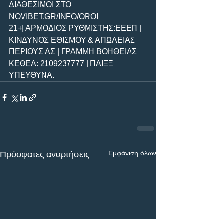
ΔΙΑΘΕΣΙΜΟΙ ΣΤΟ 
NOVIBET.GR/INFO/OROI
21+| ΑΡΜΟΔΙΟΣ ΡΥΘΜΙΣΤΗΣ:ΕΕΕΠ | 
ΚΙΝΔΥΝΟΣ ΕΘΙΣΜΟΥ & ΑΠΩΛΕΙΑΣ 
ΠΕΡΙΟΥΣΙΑΣ | ΓΡΑΜΜΗ ΒΟΗΘΕΙΑΣ 
ΚΕΘΕΑ: 2109237777 | ΠΑΙΞΕ 
ΥΠΕΥΘΥΝΑ.
Εμφάνιση όλων
Πρόσφατες αναρτήσεις