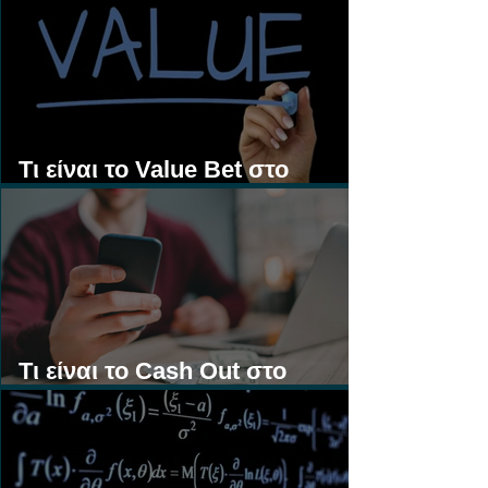
Τι είναι το Value Bet στο
Στοίχημα;
Τι είναι το Cash Out στο
Στοίχημα;