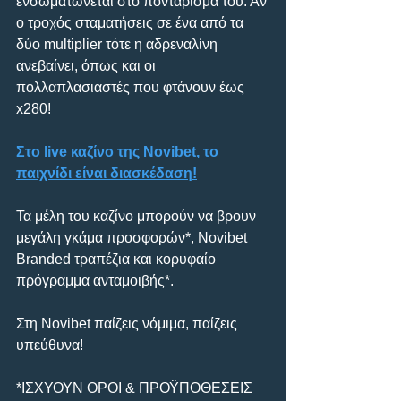
ενσωματώνεται στο ποντάρισμά του. Αν 
ο τροχός σταματήσεις σε ένα από τα 
δύο multiplier τότε η αδρεναλίνη 
ανεβαίνει, όπως και οι 
πολλαπλασιαστές που φτάνουν έως 
x280!
Στο live καζίνο της Novibet, το 
παιχνίδι είναι διασκέδαση!
Τα μέλη του καζίνο μπορούν να βρουν 
μεγάλη γκάμα προσφορών*, Novibet 
Branded τραπέζια και κορυφαίο 
πρόγραμμα ανταμοιβής*.
Στη Novibet παίζεις νόμιμα, παίζεις 
υπεύθυνα!
*ΙΣΧΥΟΥΝ ΟΡΟΙ & ΠΡΟΫΠΟΘΕΣΕΙΣ 