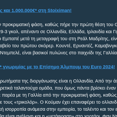
ς και 1.000.000€* στη Stoiximan!
ν προκριματική φάση, καθώς πήρε την πρώτη θέση του G
9-3 γκολ, απέναντι σε Ολλανδία, Ελλάδα, Ιρλανδία και Γ
 Εμπαπέ μετά τη μεταγραφή του στη Ρεάλ Μαδρίτης, είνα
αβείο του πρώτου σκόρερ. Κουντέ, Ερναντέζ, Καμαβινγκά
 Ντεμπελέ, είναι βασικοί πυλώνες στο παιχνίδι της Γαλλία
γνωριμίας με το Επίσημο Άλμπουμ του Euro 2024!
ερωτήματα της διοργάνωσης είναι η Ολλανδία. Από την 
ξαιρετικά ταλαντούχα ομάδα, που όμως πάντα βρίσκει ένα
 παρέα με τη Γαλλία από την προκριματική φάση, καθώς 
 τους «τρικολόρ». Ο Κούμαν έχει επαναφέρει το ολλανδικ
ική ισορροπία ανάμεσα στην εμπειρία, το ταλέντο και τον
θα είναι ανάλογη και η «μετάφραση» στο χορτάρι. Φαν Ντ