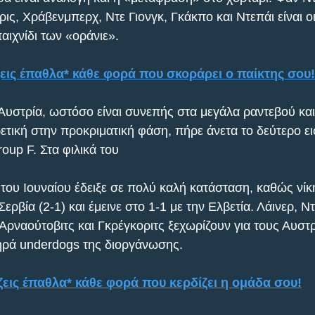
ρις, Χράβενμπερχ, Ντε Γιονγκ, Γκάκπο και Ντεπάι είναι ο
παιχνίδι των «οράνιε». 
εις έπαθλα* κάθε φορά που σκοράρει ο παίκτης σου!
η Αυστρία, ωστόσο είναι συνεπής στα μεγάλα ραντεβού κα
ετική στην προκριματική φάση, πήρε άνετα το δεύτερο ει
oup F. Στα φιλικά του
 του Ιουναίου έδειξε σε πολύ καλή κατάσταση, καθώς νίκ
 Σερβία (2-1) και έμεινε στο 1-1 με την Ελβετία. Λάινερ, Ν
 Αρναούτοβιτς και Γκρέγκοριτς ξεχωρίζουν για τους Αυστ
ληρά underdogs της διοργάνωσης. 
εις έπαθλα* κάθε φορά που κερδίζει η ομάδα σου!