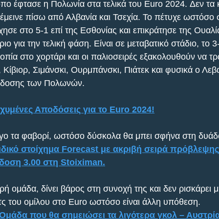
πο έφτασε η Πολωνία στα τελικά του Euro 2024. Δεν τα
έμεινε πίσω από Αλβανία και Τσεχία. Το πέτυχε ωστόσο σ
χησε στο 5-1 επί της Εσθονίας και επικράτησε της Ουαλία
ιο για την τελική φάση. Είναι σε μεταβατικό στάδιο, το 3-
οπία στο χορτάρι και οι παλιοσειρές εξακολουθούν να τρ
 Κίβιορ, Σιμάνσκι, Ουρμπάνσκι, Πιάτεκ και φυσικά ο Λεβα
πόδοσης των Πολωνών. 
χυμένες Αποδόσεις για το Euro 2024!
γο τα φαβορί, ωστόσο δύσκολα θα μπει σφήνα στη δυάδ
ιδικό στοίχημα Forecast με ακριβή σειρά πρόβλεψης 
δοση 3.00 στη Stoiximan.
ρή ομάδα, δίνει βάρος στη συνοχή της και δεν ρισκάρει 
τς του ομίλου στο Euro ωστόσο είναι άλλη υπόθεση. 
 Ομάδα που θα σημειώσει τα λιγότερα γκολ – Αυστρ