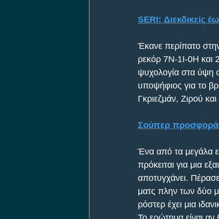
SERI: Διεκδικείς έω
Έκανε περίπατο στη
ρεκόρ 7Ν-1Ι-0Η και 2
ψυχολογία στα ύψη ο
υποψήφιος για το βρ
Γκριεζμάν, Ζιρού και
Σούπερ προσφορά* 
Ένα από τα μεγάλα 
πρόκειται για μια ε
αποτυγχάνει. Πέρασε
ματς πλην των δύο με
ρόστερ έχει μια ιδαν
Το ερώτημα είναι αν 