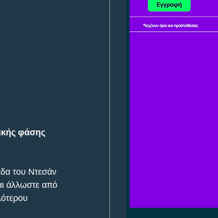
ικής φάσης 
άδα του Ντεσάν 
αι άλλωστε από 
λότερου 