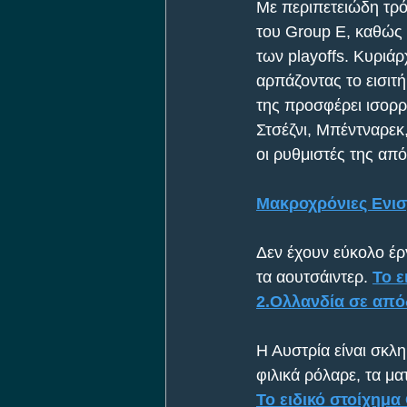
Με περιπετειώδη τρό
του Group E, καθώς 
των playoffs. Κυριάρ
αρπάζοντας το εισιτήρ
της προσφέρει ισορρ
Στσέζνι, Μπέντναρεκ,
οι ρυθμιστές της α
Μακροχρόνιες Ενισ
Δεν έχουν εύκολο έρ
τα αουτσάιντερ. 
Το ε
2.Ολλανδία σε από
Η Αυστρία είναι σκλη
φιλικά ρόλαρε, τα μα
Το ειδικό στοίχημα