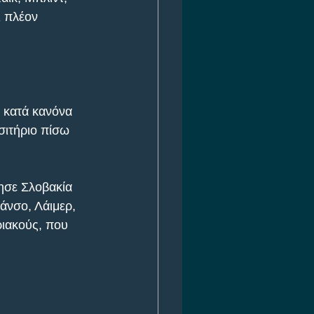
ι πλέον 
ι κατά κανόνα 
σιτήριο πίσω 
ησε Σλοβακία 
τάνσο, Λάιμερ, 
ριακούς, που 