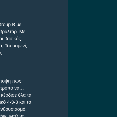
roup B με 
ιβραλτάρ. Με 
ι βασικός 
, Τσουαμενί, 
ς. 
άποψη πως 
ν τρόπο να… 
κέρδισε όλα τα 
ό 4-3-3 και το 
 ενθουσιασμό. 
άικ, Μπλιντ, 