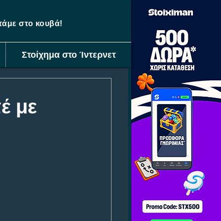
ετάμε στο κουβά!
Στοίχημα στο Ίντερνετ
έ με