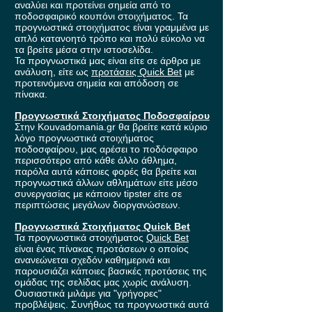
αναλύει και προτείνει σημεία από το
ποδοσφαιρικό κουπόνι στοιχήματος. Τα
προγνωστικά στοιχήματος είναι γραμμένα με
απλό κατανοητό τρόπο και πολύ εύκολο να
τα βρείτε μέσα στην ιστοσελίδα.
Τα προγνωστικά μας είναι είτε σε άρθρα με
ανάλυση, είτε ως
προτάσεις Quick Bet
με
προτεινόμενα σημεία και απόδοση σε
πίνακα.
Προγνωστικά Στοιχήματος Ποδοσφαίρου
Στην Kouvadomania.gr θα βρείτε κατά κύριο
λόγο προγνωστικά στοιχήματος
ποδοσφαίρου, μας αρέσει το ποδόσφαιρο
περισσότερο από κάθε άλλο άθλημα,
παρόλα αυτά κάποιες φορές θα βρείτε και
προγνωστικά άλλων αθλημάτων είτε μέσο
συνεργασίας με κάποιον tipster είτε σε
περιπτώσεις μεγάλων διοργανώσεων.
Προγνωστικά Στοιχήματος Quick Bet
Τα προγνωστικά στοιχήματος
Quick Bet
είναι ένας πίνακας προτάσεων ο οποίος
ανανεώνεται σχεδόν καθημερινά και
παρουσιάζει κάποιες βασικές προτάσεις της
ομάδας της σελίδας μας χωρίς ανάλυση.
Ουσιαστικά μιλάμε για "γρήγορες"
προβλέψεις. Συνήθως τα προγνωστικά αυτά