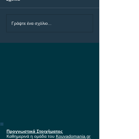
ΠΑΟΚ - Άντερλεχτ Bet
Ολυμπιακός - Ν
Γράψτε ένα σχόλιο...
Builder με 4.50!
Bet Builder με 5
Προγνωστικά Στοιχήματος
Καθημερινά η ομάδα του
Kouvadomania.gr