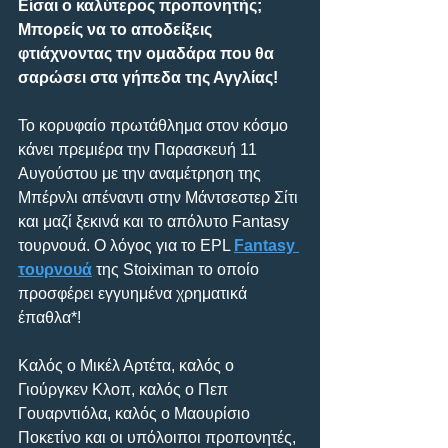
Είσαι ο καλύτερος προπονητής; 
Μπορείς να το αποδείξεις 
φτιάχνοντας την ομαδάρα που θα 
σαρώσει στα γήπεδα της Αγγλίας!
Το κορυφαίο πρωτάθλημα στον κόσμο 
κάνει πρεμιέρα την Παρασκευή 11 
Αυγούστου με την αναμέτρηση της 
Μπέρνλι απέναντι στην Μάντσεστερ Σίτι 
και μαζί ξεκινά και το απόλυτο Fantasy 
τουρνουά. Ο λόγος για το EPL 
Fantasy 
τουρνουά
 της Stoiximan το οποίο 
προσφέρει εγγυημένα χρηματικά 
έπαθλα*!
Καλός ο Μικέλ Αρτέτα, καλός ο 
Γιούργκεν Κλοπ, καλός ο Πεπ 
Γουαρντιόλα, καλός ο Μαουρίσιο 
Ποκετίνο και οι υπόλοιποι προπονητές, 