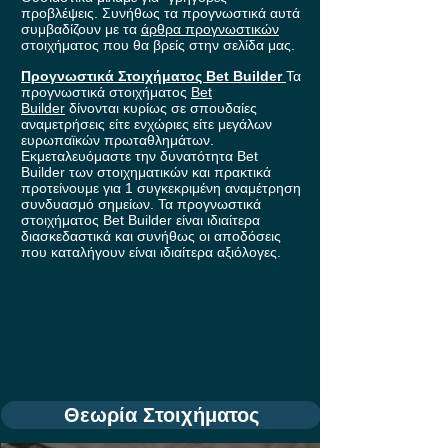
προβλέψεις. Συνήθως τα προγνωστικά αυτά
συμβαδίζουν με τα
άρθρα προγνωστικών
στοιχήματος που θα βρείς στην σελίδα μας.
Προγνωστικά Στοιχήματος Bet Builder
Τα
προγνωστικά στοιχήματος
Bet
Builder
δίνονται κυρίως σε σπουδαίες
αναμετρήσεις είτε ενχώριες είτε μεγάλων
ευρωπαϊκών πρωταθλημάτων.
Εκμεταλευόμαστε την δυνατότητα Bet
Builder των στοιχηματικών και πρακτικά
προτείνουμε για 1 συγκεκριμένη αναμέτρηση
συνδυασμό σημείων. Τα προγνωστικά
στοιχήματος Bet Builder είναι ιδιαίτερα
διασκεδαστικά και συνήθως οι αποδόσεις
που καταλήγουν είναι ιδιαίτερα αξιόλογες.
Θεωρία Στοιχήματος