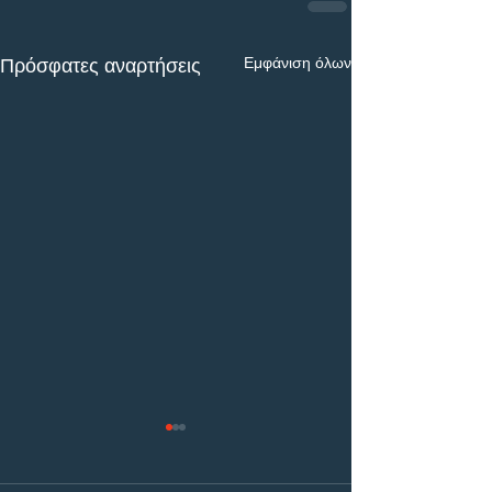
Εμφάνιση όλων
Πρόσφατες αναρτήσεις