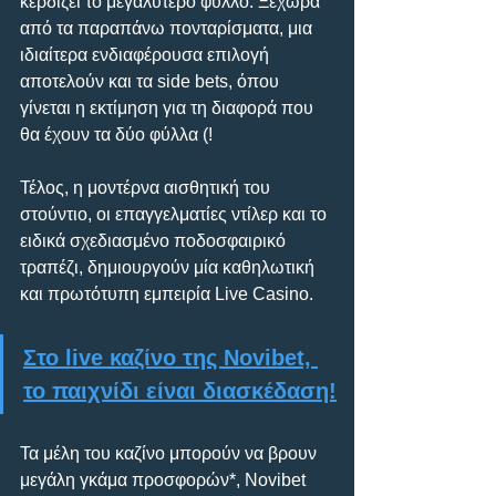
κερδίζει το μεγαλύτερο φύλλο. Ξέχωρα 
από τα παραπάνω πονταρίσματα, μια 
ιδιαίτερα ενδιαφέρουσα επιλογή 
αποτελούν και τα side bets, όπου 
γίνεται η εκτίμηση για τη διαφορά που 
θα έχουν τα δύο φύλλα (!
Τέλος, η μοντέρνα αισθητική του 
στούντιο, οι επαγγελματίες ντίλερ και το 
ειδικά σχεδιασμένο ποδοσφαιρικό 
τραπέζι, δημιουργούν μία καθηλωτική 
και πρωτότυπη εμπειρία Live Casino.
Στο live καζίνο της Novibet, 
το παιχνίδι είναι διασκέδαση!
Τα μέλη του καζίνο μπορούν να βρουν 
μεγάλη γκάμα προσφορών*, Novibet 