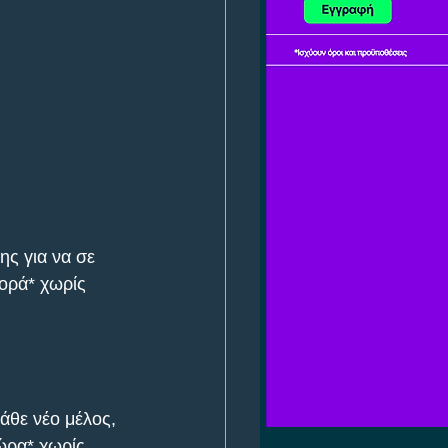
ης για να σε 
ορά* χωρίς 
άθε νέο μέλος, 
ώρα* χωρίς 