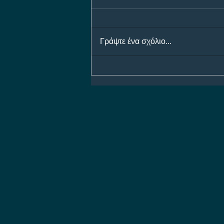
Γράψτε ένα σχόλιο...
ΠΑΟΚ - Άντερλεχτ: Η μάχη
για τη είσοδο στους ομίλους
του Europa League, με
έπαθλο* ανταμοιβής στη
Stoiximan!