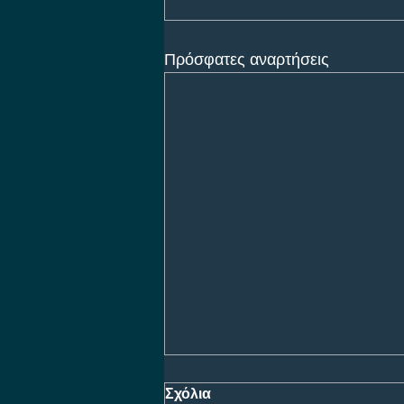
Πρόσφατες αναρτήσεις
Σχόλια