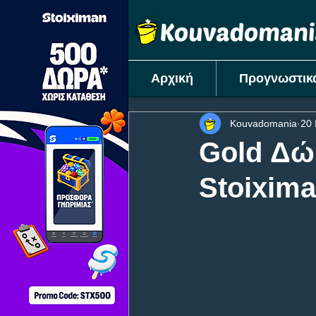
Αρχική
Προγνωστικ
Kouvadomania
20 
Gold Δώ
Stoixima