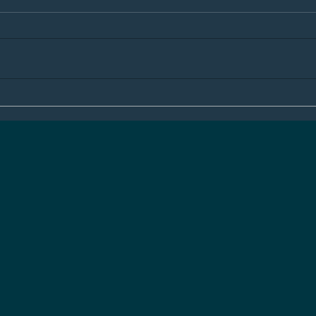
ΠΑΟΚ - Άντερλεχτ Bet
Builder με 4.50!