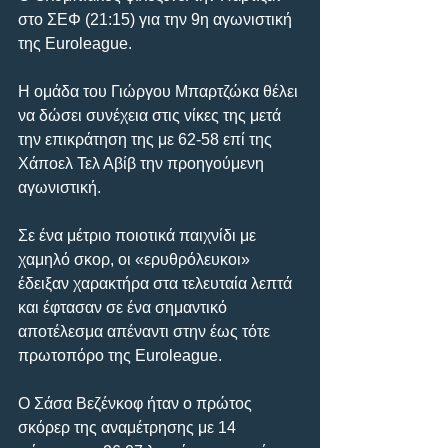
στο ΣΕΦ (21:15) για την 9η αγωνιστική 
της Euroleague.
Η ομάδα του Γιώργου Μπαρτζώκα θέλει 
να δώσει συνέχεια στις νίκες της μετά 
την επικράτηση της με 62-58 επί της 
Χάποελ Τελ Αβίβ την προηγούμενη 
αγωνιστική.
Σε ένα μέτριο ποιοτικά παιχνίδι με 
χαμηλό σκορ, οι «ερυθρόλευκοι» 
έδειξαν χαρακτήρα στα τελευταία λεπτά 
και έφτασαν σε ένα σημαντικό 
αποτέλεσμα απέναντι στην έως τότε 
πρωτοπόρο της Euroleague.
Ο Σάσα Βεζένκοφ ήταν ο πρώτος 
σκόρερ της αναμέτρησης με 14 