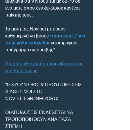
απέναντι στην Ντουμπάι με 82-70 σε 
ένα ματς όπου δεν ξεχώρισε κανένας 
παίκτης τους.
Τα μέλη της Novibet μπορούν 
καθημερινά να βρουν 
προσφορές* για 
τα μεγάλα παιχνίδια
 και κορυφαίο 
πρόγραμμα ανταμοιβής*.
Αυτό που θες από το παιχνίδι σου και 
στη Euroleague
*ΙΣΧΥΟΥΝ ΟΡΟΙ & ΠΡΟΫΠΟΘΕΣΕΙΣ 
ΔΙΑΘΕΣΙΜΟΙ ΣΤΟ 
NOVIBET.GR/INFO/OROI
ΟΙ ΑΠΟΔΟΣΕΙΣ ΕΝΔΕΧΕΤΑΙ ΝΑ 
ΤΡΟΠΟΠΟΙΗΘΟΥΝ ΑΝΑ ΠΑΣΑ 
ΣΤΙΓΜΗ