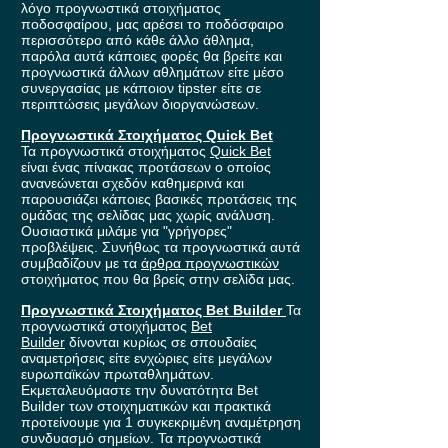
λόγο προγνωστικά στοιχήματος
ποδοσφαίρου, μας αρέσει το ποδόσφαιρο
περισσότερο από κάθε άλλο άθλημα,
παρόλα αυτά κάποιες φορές θα βρείτε και
προγνωστικά άλλων αθλημάτων είτε μέσο
συνεργασίας με κάποιον tipster είτε σε
περιπτώσεις μεγάλων διοργανώσεων.
Προγνωστικά Στοιχήματος Quick Bet
Τα προγνωστικά στοιχήματος
Quick Bet
είναι ένας πίνακας προτάσεων ο οποίος
ανανεώνεται σχεδόν καθημερινά και
παρουσιάζει κάποιες βασικές προτάσεις της
ομάδας της σελίδας μας χωρίς ανάλυση.
Ουσιαστικά μιλάμε για "γρήγορες"
προβλέψεις. Συνήθως τα προγνωστικά αυτά
συμβαδίζουν με τα
άρθρα προγνωστικών
στοιχήματος που θα βρείς στην σελίδα μας.
Προγνωστικά Στοιχήματος Bet Builder
Τα
προγνωστικά στοιχήματος
Bet
Builder
δίνονται κυρίως σε σπουδαίες
αναμετρήσεις είτε ενχώριες είτε μεγάλων
ευρωπαϊκών πρωταθλημάτων.
Εκμεταλευόμαστε την δυνατότητα Bet
Builder των στοιχηματικών και πρακτικά
προτείνουμε για 1 συγκεκριμένη αναμέτρηση
συνδυασμό σημείων. Τα προγνωστικά