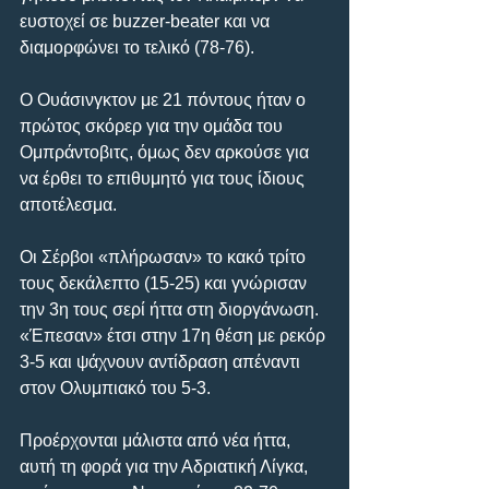
ευστοχεί σε buzzer-beater και να 
διαμορφώνει το τελικό (78-76).
Ο Ουάσινγκτον με 21 πόντους ήταν ο 
πρώτος σκόρερ για την ομάδα του 
Ομπράντοβιτς, όμως δεν αρκούσε για 
να έρθει το επιθυμητό για τους ίδιους 
αποτέλεσμα.
Οι Σέρβοι «πλήρωσαν» το κακό τρίτο 
τους δεκάλεπτο (15-25) και γνώρισαν 
την 3η τους σερί ήττα στη διοργάνωση. 
«Έπεσαν» έτσι στην 17η θέση με ρεκόρ 
3-5 και ψάχνουν αντίδραση απέναντι 
στον Ολυμπιακό του 5-3.
Προέρχονται μάλιστα από νέα ήττα, 
αυτή τη φορά για την Αδριατική Λίγκα, 