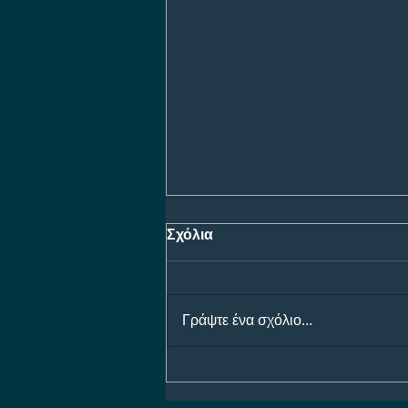
Σχόλια
Γράψτε ένα σχόλιο...
ΠΑΟΚ - Άντερλεχτ: Η μάχη
για τη είσοδο στους ομίλους