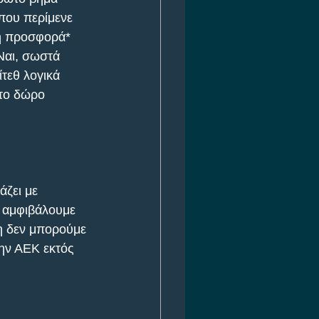
 που περίμενε 
 η προσφορά* 
Ναι, σωστά 
τεθ λογικά 
 το δώρο 
ζει με 
 αμφιβάλουμε 
ση δεν μπορούμε 
ην ΑΕΚ εκτός 