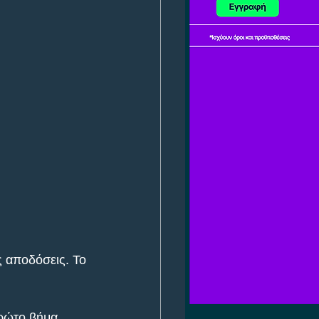
 αποδόσεις. Το 
πρώτο βήμα 