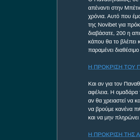
απέναντι στην Μπέτις
χρόνια. Αυτό που έμ
της Novibet για πρό
διαβάσατε, 200 η απ
κάπου θα το βλέπει 
παραμένει διαθέσιμο
Η ΠΡΟΚΡΙΣΗ ΤΟΥ 
Και αν για τον Παναθ
αφέλεια. Η ομαδάρα 
αν θα χρειαστεί να κ
να βρούμε κανένα πι
και να μην πληρώνει
Η ΠΡΟΚΡΙΣΗ ΤΗΣ Α