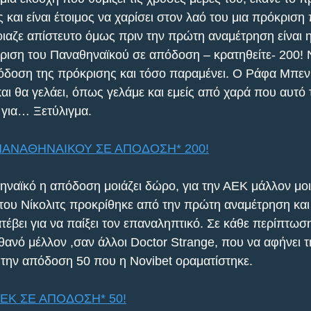
 και είναι έτοιμος να χαρίσει στον λαό του μια πρόκριση
οιαζε απίστευτο όμως πριν την πρώτη αναμέτρηση είναι
κριση του Παναθηναϊκού σε απόδοση – κρατηθείτε- 200! 
όδοση της πρόκρισης και τόσο παραμένει. O Ράφα Μπενί
και θα γελάει, όπως γελάμε και εμείς από χαρά που αυτό
 για… Ξετύλιγμα.
ΠΑΝΑΘΗΝΑΙΚΟΥ ΣΕ ΑΠΟΔΟΣΗ* 200!
ηναϊκό η απόδοση μοιάζει δώρο, για την ΑΕΚ μάλλον μοιά
του Νίκολιτς προκρίθηκε από την πρώτη αναμέτρηση και
ατέβει για να παίξει τον επαναληπτικό. Σε κάθε περίπτω
θανό μέλλον ,σαν άλλοι Doctor Strange, που να αφήνει τ
 την απόδοση 50 που η Novibet οραματίστηκε.
ΕΚ ΣΕ ΑΠΟΔΟΣΗ* 50!