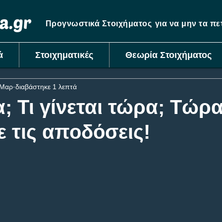
Προγνωστικά Στοιχήματος
για να μην τα π
ά
Στοιχηματικές
Θεωρία Στοιχήματος
 Μαρ
διαβάστηκε 1 λεπτά
; Τι γίνεται τώρα; Τώ
 τις αποδόσεις!