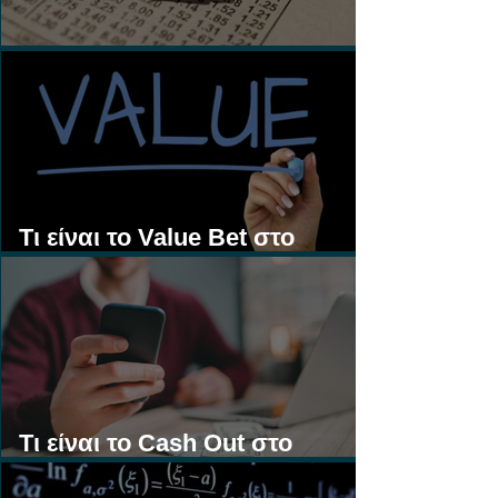
Τι είναι τα Ασιατικά Χάντικαπ;
Τι είναι το Value Bet στο
Στοίχημα;
Τι είναι το Cash Out στο
Στοίχημα;