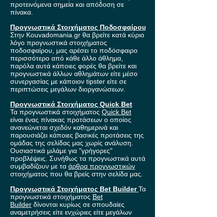
προτεινόμενα σημεία και απόδοση σε
πίνακα.
Προγνωστικά Στοιχήματος Ποδοσφαίρου
Στην Kouvadomania.gr θα βρείτε κατά κύριο
λόγο προγνωστικά στοιχήματος
ποδοσφαίρου, μας αρέσει το ποδόσφαιρο
περισσότερο από κάθε άλλο άθλημα,
παρόλα αυτά κάποιες φορές θα βρείτε και
προγνωστικά άλλων αθλημάτων είτε μέσο
συνεργασίας με κάποιον tipster είτε σε
περιπτώσεις μεγάλων διοργανώσεων.
Προγνωστικά Στοιχήματος Quick Bet
Τα προγνωστικά στοιχήματος
Quick Bet
είναι ένας πίνακας προτάσεων ο οποίος
ανανεώνεται σχεδόν καθημερινά και
παρουσιάζει κάποιες βασικές προτάσεις της
ομάδας της σελίδας μας χωρίς ανάλυση.
Ουσιαστικά μιλάμε για "γρήγορες"
προβλέψεις. Συνήθως τα προγνωστικά αυτά
συμβαδίζουν με τα
άρθρα προγνωστικών
στοιχήματος που θα βρείς στην σελίδα μας.
Προγνωστικά Στοιχήματος Bet Builder
Τα
προγνωστικά στοιχήματος
Bet
Builder
δίνονται κυρίως σε σπουδαίες
αναμετρήσεις είτε ενχώριες είτε μεγάλων