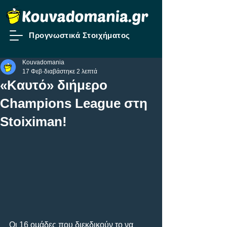
Προγνωστικά Στοιχήματος
Kouvadomania
17 Φεβ
διαβάστηκε 2 λεπτά
«Kαυτό» διήμερο
Champions League στη
Stoiximan!
Οι 16 ομάδες που διεκδικούν το να 