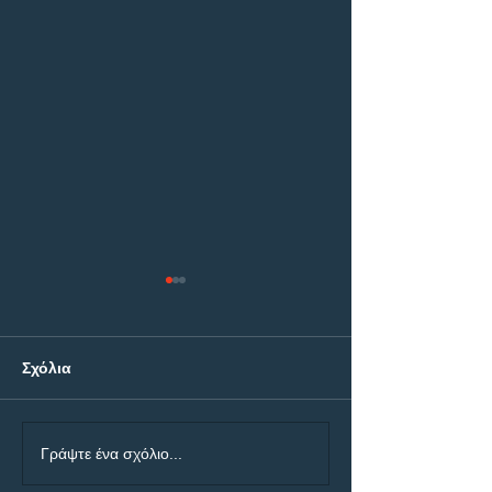
Σχόλια
ΠΑΟΚ - Άντερλεχτ: Η
ΠΑΟΚ - Άντερλε
Γράψτε ένα σχόλιο...
μάχη για τη είσοδο
Builder με 4.50!